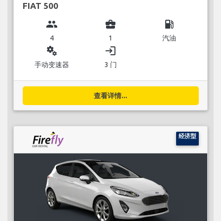
FIAT 500
group
business_center
local_gas_station
4
1
汽油
miscellaneous_services
login
手动变速器
3 门
查看详情...
经济型