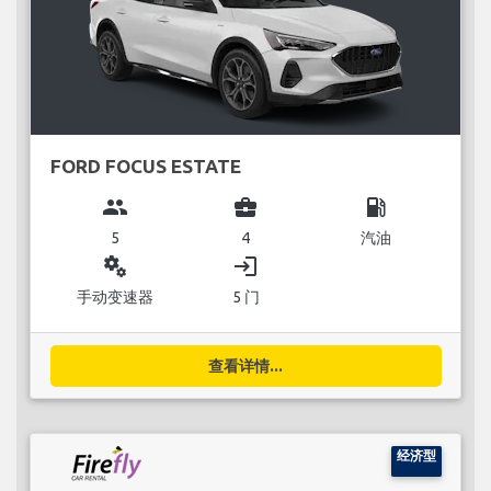
FORD FOCUS ESTATE
group
business_center
local_gas_station
5
4
汽油
miscellaneous_services
login
手动变速器
5 门
查看详情...
经济型