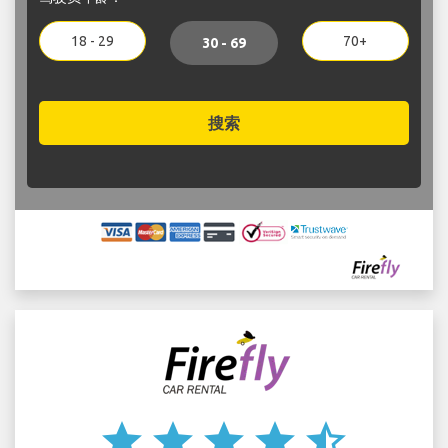
18 - 29
70+
30 - 69
搜索
star
star
star
star
star_half