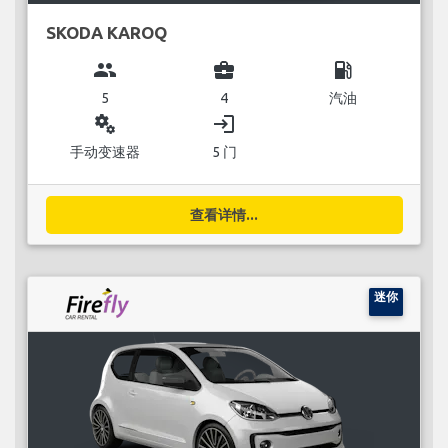
SKODA KAROQ
group
business_center
local_gas_station
5
4
汽油
miscellaneous_services
login
手动变速器
5 门
查看详情...
迷你