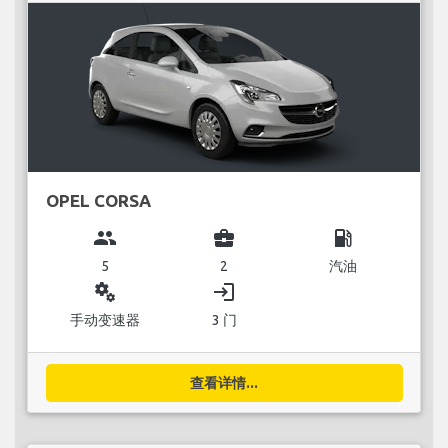
OPEL CORSA
group
business_center
local_gas_station
5
2
汽油
miscellaneous_services
login
手动变速器
3 门
查看详情...