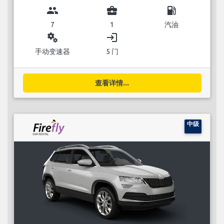
group
business_center
local_gas_station
7
1
汽油
miscellaneous_services
login
手动变速器
5 门
查看详情...
中级