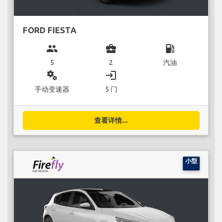
FORD FIESTA
group
business_center
local_gas_station
5
2
汽油
miscellaneous_services
login
手动变速器
5 门
查看详情...
小型