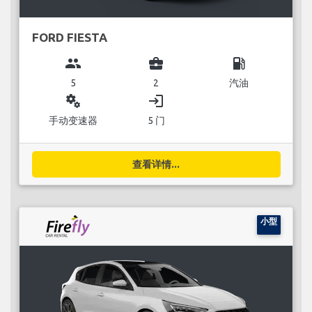
FORD FIESTA
group
business_center
local_gas_station
5
2
汽油
miscellaneous_services
login
手动变速器
5 门
查看详情...
小型