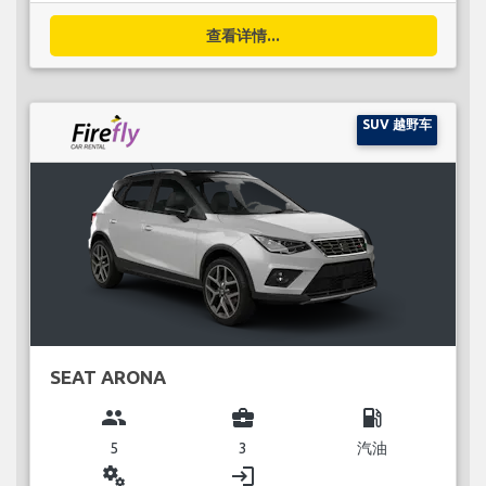
查看详情...
SUV 越野车
SEAT ARONA
group
business_center
local_gas_station
5
3
汽油
miscellaneous_services
login