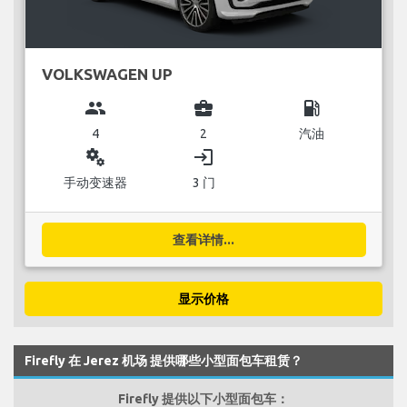
VOLKSWAGEN UP
group
business_center
local_gas_station
4
2
汽油
miscellaneous_services
login
手动变速器
3 门
查看详情...
显示价格
Firefly 在 Jerez 机场 提供哪些小型面包车租赁？
Firefly 提供以下小型面包车：