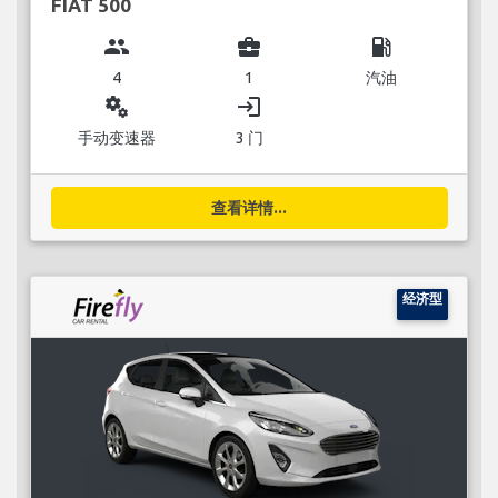
FIAT 500
group
business_center
local_gas_station
4
1
汽油
miscellaneous_services
login
手动变速器
3 门
查看详情...
经济型