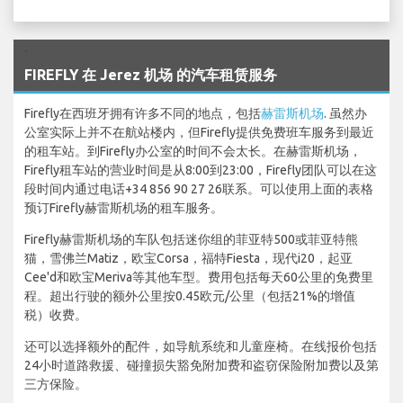
`
FIREFLY 在 Jerez 机场 的汽车租赁服务
Firefly在西班牙拥有许多不同的地点，包括
赫雷斯机场
. 虽然办
公室实际上并不在航站楼内，但Firefly提供免费班车服务到最近
的租车站。到Firefly办公室的时间不会太长。在赫雷斯机场，
Firefly租车站的营业时间是从8:00到23:00，Firefly团队可以在这
段时间内通过电话+34 856 90 27 26联系。可以使用上面的表格
预订Firefly赫雷斯机场的租车服务。
Firefly赫雷斯机场的车队包括迷你组的菲亚特500或菲亚特熊
猫，雪佛兰Matiz，欧宝Corsa，福特Fiesta，现代i20，起亚
Cee'd和欧宝Meriva等其他车型。费用包括每天60公里的免费里
程。超出行驶的额外公里按0.45欧元/公里（包括21%的增值
税）收费。
还可以选择额外的配件，如导航系统和儿童座椅。在线报价包括
24小时道路救援、碰撞损失豁免附加费和盗窃保险附加费以及第
三方保险。