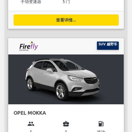
手动变速器
5 门
查看详情...
SUV 越野车
OPEL MOKKA
group
business_center
local_gas_station
5
3
汽油