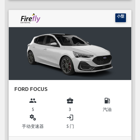
小型
FORD FOCUS
group
business_center
local_gas_station
5
3
汽油
miscellaneous_services
login
手动变速器
5 门