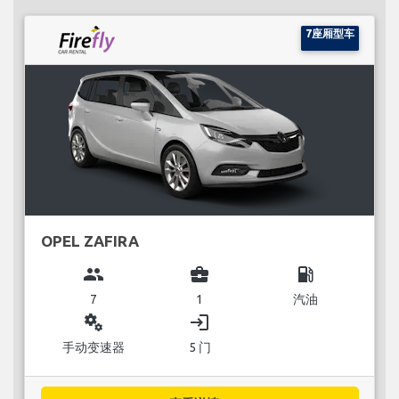
7座厢型车
OPEL ZAFIRA
group
business_center
local_gas_station
7
1
汽油
miscellaneous_services
login
手动变速器
5 门