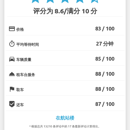
评分为 8.6/满分 10 分
credit_card
83 / 100
价格
timer
27 分钟
平均等待时间
directions_car
85 / 100
车辆质量
room_service
88 / 100
租车台服务
flag
88 / 100
取车
beenhere
87 / 100
还车
在航站楼
* 根据总共 13210 条评论中的 17 条最新评论计算得出。