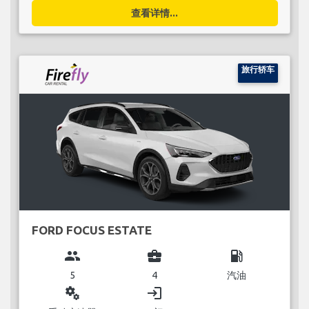
查看详情...
旅行轿车
FORD FOCUS ESTATE
group
business_center
local_gas_station
5
4
汽油
miscellaneous_services
login