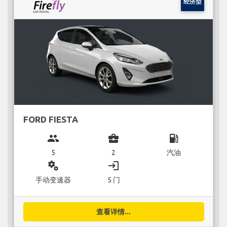
经济型
FORD FIESTA
group
business_center
local_gas_station
5
2
汽油
miscellaneous_services
login
手动变速器
5 门
查看详情...