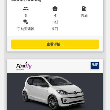
group
business_center
local_gas_station
5
4
汽油
miscellaneous_services
login
手动变速器
5 门
查看详情...
迷你