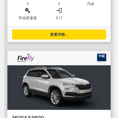
5
3
汽油
miscellaneous_services
login
手动变速器
5 门
查看详情...
中级
SKODA KAROQ