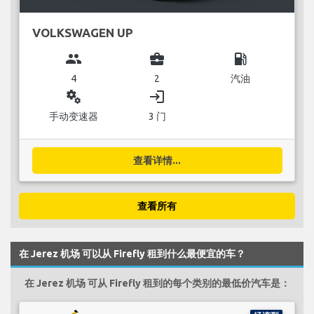
VOLKSWAGEN UP
group
business_center
local_gas_station
4
2
汽油
miscellaneous_services
login
手动变速器
3 门
查看详情...
查看所有
在 Jerez 机场 可以从 Firefly 租到什么最便宜的车？
在 Jerez 机场 可从 Firefly 租到的每个类别的最低价汽车是：