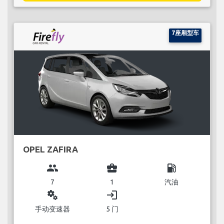
7座厢型车
OPEL ZAFIRA
group
business_center
local_gas_station
7
1
汽油
miscellaneous_services
login
手动变速器
5 门