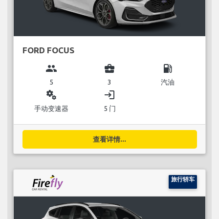
FORD FOCUS
group
business_center
local_gas_station
5
3
汽油
miscellaneous_services
login
手动变速器
5 门
查看详情...
旅行轿车