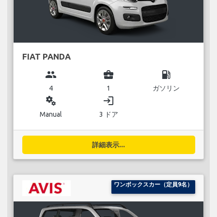
FIAT PANDA
group
business_center
local_gas_station
4
1
ガソリン
miscellaneous_services
login
Manual
3 ドア
詳細表示...
ワンボックスカー（定員9名）