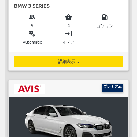
BMW 3 SERIES
group
business_center
local_gas_station
5
4
ガソリン
miscellaneous_services
login
Automatic
4 ドア
詳細表示...
プレミアム