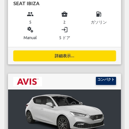
SEAT IBIZA
group
business_center
local_gas_station
5
2
ガソリン
miscellaneous_services
login
Manual
5 ドア
詳細表示...
コンパクト