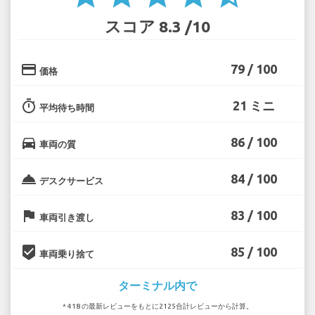
スコア 8.3 /10
credit_card
79 / 100
価格
timer
21 ミニ
平均待ち時間
directions_car
86 / 100
車両の質
room_service
84 / 100
デスクサービス
flag
83 / 100
車両引き渡し
beenhere
85 / 100
車両乗り捨て
ターミナル内で
* 418 の最新レビューをもとに2125合計レビューから計算。