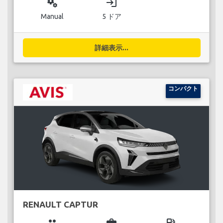
miscellaneous_services
login
Manual
5 ドア
詳細表示...
コンパクト
RENAULT CAPTUR
group
business_center
local_gas_station