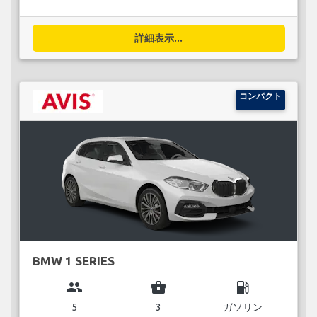
詳細表示...
コンパクト
BMW 1 SERIES
group
business_center
local_gas_station
5
3
ガソリン