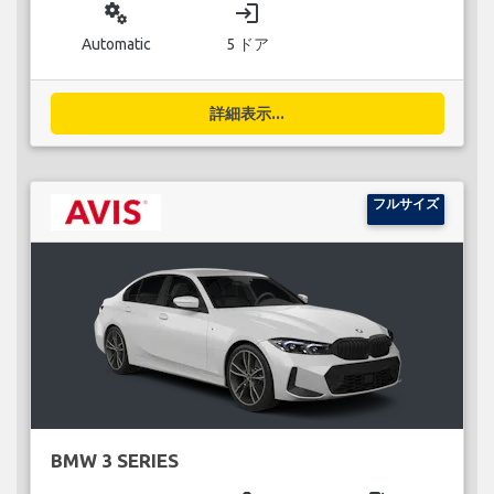
miscellaneous_services
login
Automatic
5 ドア
詳細表示...
フルサイズ
BMW 3 SERIES