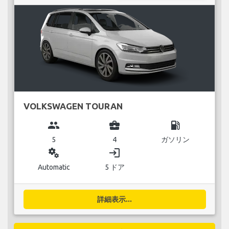
VOLKSWAGEN TOURAN
group
business_center
local_gas_station
5
4
ガソリン
miscellaneous_services
login
Automatic
5 ドア
詳細表示...