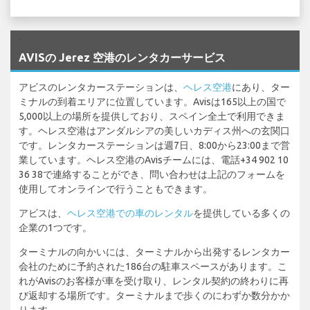
`
AVISの Jerez 空港のレンタカーサービス
アビスのレンタカーステーションは、
ヘレス空港
にあり、ター
ミナルの到着エリアに位置しています。Avisは165以上の国で
5,000以上の場所を提供しており、スペイン全土で利用できま
す。ヘレス空港はアンダルシアの美しいカディス州への玄関口
です。レンタカーステーションは週7日、8:00から23:00まで営
業しています。ヘレス空港のAvisチームには、電話+34 902 10
36 38で連絡することができ、問い合わせは上記のフォームを
使用してオンラインで行うこともできます。
アビスは、
ヘレス空港での車のレンタル
を提供している多くの
企業の1つです。
ターミナルの向かいには、ターミナルから出発するレンタカー
会社のために予約された186台の駐車スペースがあります。こ
れがAvisのお客様が車を受け取り、レンタル契約の終わりに再
び返却する場所です。ターミナルまで歩くのにわずか数分かか
ります。