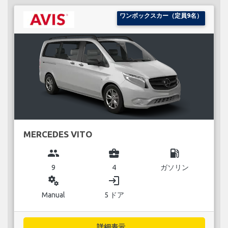
ワンボックスカー（定員9名）
MERCEDES VITO
group
business_center
local_gas_station
9
4
ガソリン
miscellaneous_services
login
Manual
5 ドア
詳細表示...