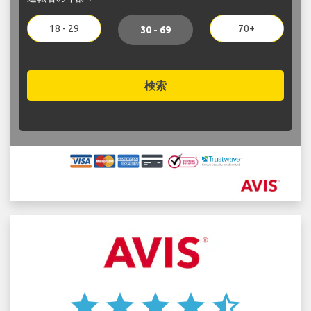
18 - 29
70+
30 - 69
検索
star
star
star
star
star_half