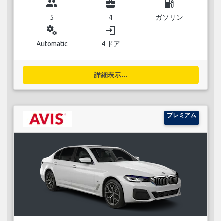
group
business_center
local_gas_station
5
4
ガソリン
miscellaneous_services
login
Automatic
4 ドア
詳細表示...
プレミアム