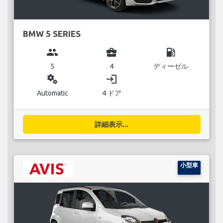
BMW 5 SERIES
group
business_center
local_gas_station
5
4
ディーゼル
miscellaneous_services
login
Automatic
4 ドア
詳細表示...
小型車