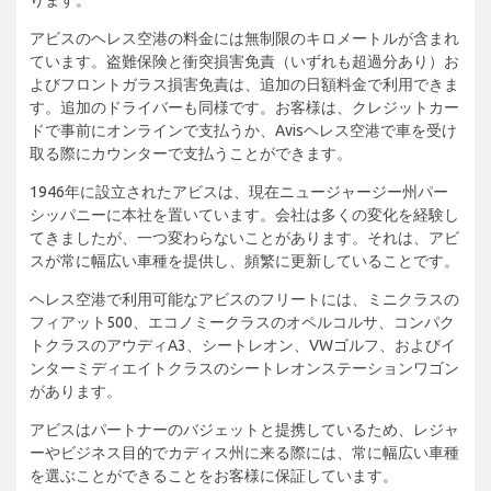
アビスのヘレス空港の料金には無制限のキロメートルが含まれ
ています。盗難保険と衝突損害免責（いずれも超過分あり）お
よびフロントガラス損害免責は、追加の日額料金で利用できま
す。追加のドライバーも同様です。お客様は、クレジットカー
ドで事前にオンラインで支払うか、Avisヘレス空港で車を受け
取る際にカウンターで支払うことができます。
1946年に設立されたアビスは、現在ニュージャージー州パー
シッパニーに本社を置いています。会社は多くの変化を経験し
てきましたが、一つ変わらないことがあります。それは、アビ
スが常に幅広い車種を提供し、頻繁に更新していることです。
ヘレス空港で利用可能なアビスのフリートには、ミニクラスの
フィアット500、エコノミークラスのオペルコルサ、コンパク
トクラスのアウディA3、シートレオン、VWゴルフ、およびイ
ンターミディエイトクラスのシートレオンステーションワゴン
があります。
アビスはパートナーのバジェットと提携しているため、レジャ
ーやビジネス目的でカディス州に来る際には、常に幅広い車種
を選ぶことができることをお客様に保証しています。