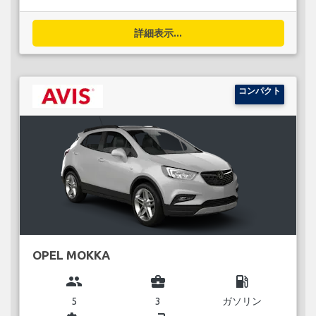
詳細表示...
コンパクト
OPEL MOKKA
group
business_center
local_gas_station
5
3
ガソリン