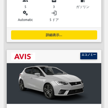
5
3
ガソリン
miscellaneous_services
login
Automatic
5 ドア
詳細表示...
エコノミー