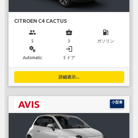
CITROEN C4 CACTUS
group
business_center
local_gas_station
5
3
ガソリン
miscellaneous_services
login
Automatic
5 ドア
詳細表示...
小型車