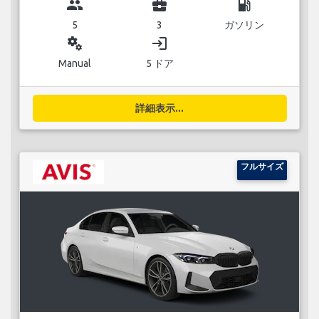
group
business_center
local_gas_station
5
3
ガソリン
miscellaneous_services
login
Manual
5 ドア
詳細表示...
フルサイズ