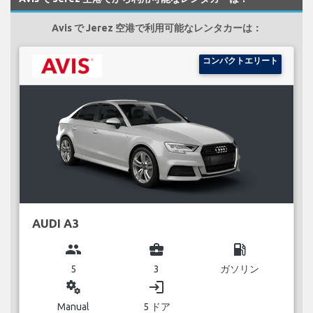
Avis で Jerez 空港で利用可能なレンタカーは：
コンパクトエリート
AUDI A3
group
business_center
local_gas_station
5
3
ガソリン
miscellaneous_services
login
Manual
5 ドア