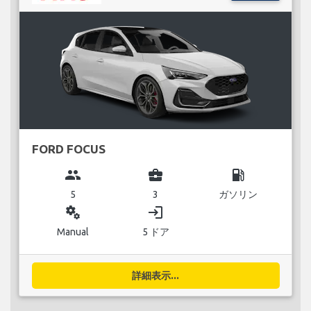
FORD FOCUS
group
business_center
local_gas_station
5
3
ガソリン
miscellaneous_services
login
Manual
5 ドア
詳細表示...