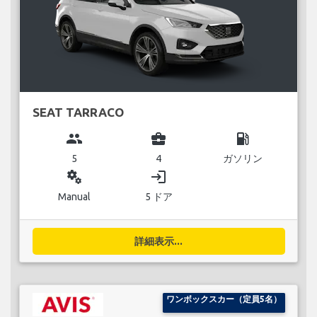
SEAT TARRACO
group
business_center
local_gas_station
5
4
ガソリン
miscellaneous_services
login
Manual
5 ドア
詳細表示...
ワンボックスカー（定員5名）