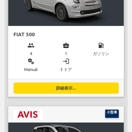
FIAT 500
group
business_center
local_gas_station
4
1
ガソリン
miscellaneous_services
login
Manual
3 ドア
詳細表示...
小型車