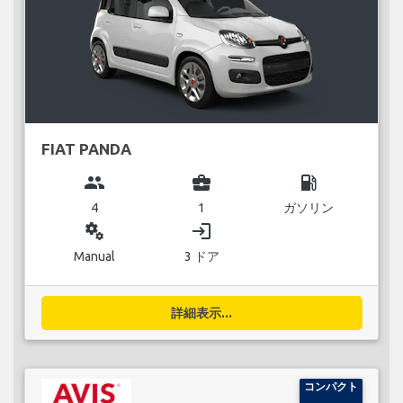
FIAT PANDA
group
business_center
local_gas_station
4
1
ガソリン
miscellaneous_services
login
Manual
3 ドア
詳細表示...
コンパクト