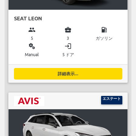
SEAT LEON
group
business_center
local_gas_station
5
3
ガソリン
miscellaneous_services
login
Manual
5 ドア
詳細表示...
エステート