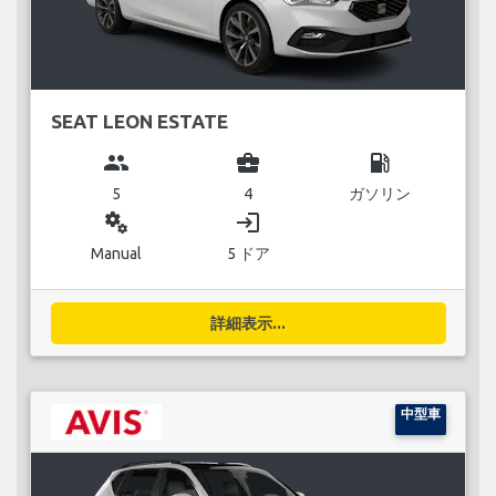
SEAT LEON ESTATE
group
business_center
local_gas_station
5
4
ガソリン
miscellaneous_services
login
Manual
5 ドア
詳細表示...
中型車