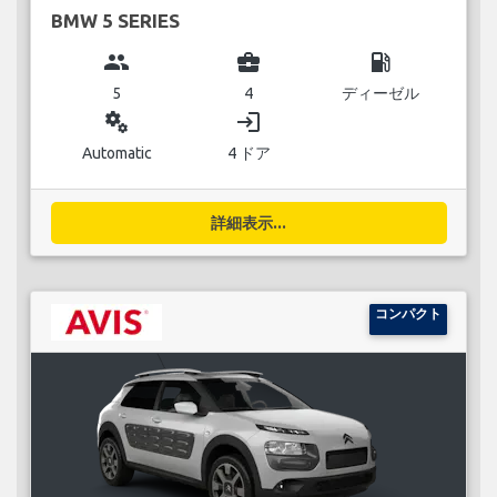
BMW 5 SERIES
group
business_center
local_gas_station
5
4
ディーゼル
miscellaneous_services
login
Automatic
4 ドア
詳細表示...
コンパクト