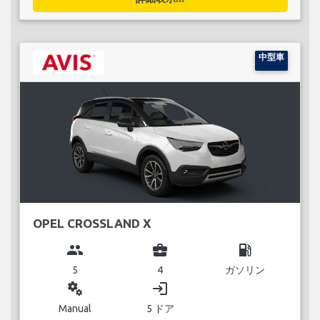
中型車
OPEL CROSSLAND X
group
business_center
local_gas_station
5
4
ガソリン
miscellaneous_services
login
Manual
5 ドア