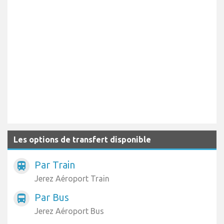
Les options de transfert disponible
Par Train
train
Jerez Aéroport Train
Par Bus
directions_bus
Jerez Aéroport Bus