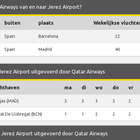
 Airways van en naar Jerez Airport?
buiten
plaats
Wekelijkse vluchte
Spain
Barcelona
22
Spain
Madrid
40
 Jerez Airport uitgevoerd door Qatar Airways
hthaven
ma
di
wo
do
vr
jas (MAD)
3
3
3
3
2
rat De Llobregat (BCN)
1
1
2
2
2
f Jerez Airport uitgevoerd door Qatar Airways