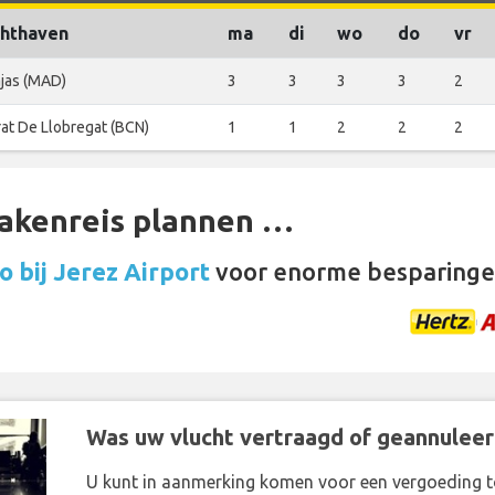
hthaven
ma
di
wo
do
vr
jas (MAD)
3
3
3
3
2
rat De Llobregat (BCN)
1
1
2
2
2
zakenreis plannen …
 bij Jerez Airport
voor enorme besparinge
Was uw vlucht vertraagd of geannuleer
U kunt in aanmerking komen voor een vergoeding t