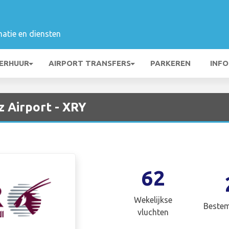
matie en diensten
ERHUUR
AIRPORT TRANSFERS
PARKEREN
INFO
z Airport - XRY
62
Wekelijkse
Beste
vluchten