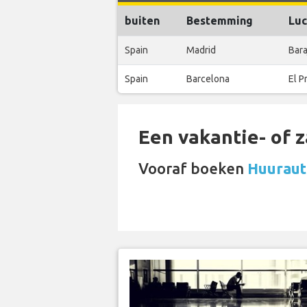
buiten
Bestemming
Luc
Spain
Madrid
Bara
Spain
Barcelona
El P
Een vakantie- of 
Vooraf boeken
Huurauto