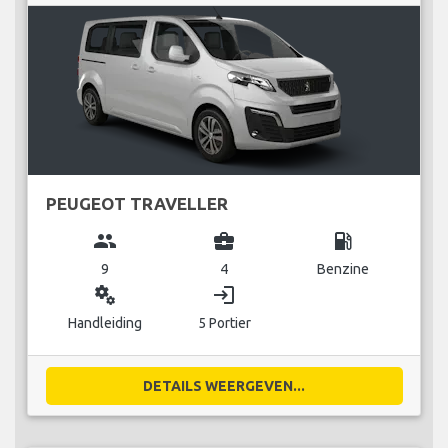
PEUGEOT TRAVELLER
group
business_center
local_gas_station
9
4
Benzine
miscellaneous_services
login
Handleiding
5 Portier
DETAILS WEERGEVEN...