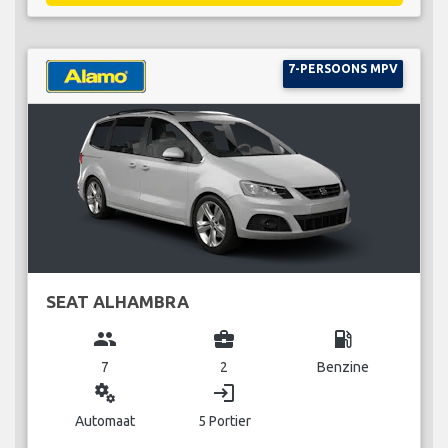
7-PERSOONS MPV
SEAT ALHAMBRA
group
business_center
local_gas_station
7
2
Benzine
miscellaneous_services
login
Automaat
5 Portier