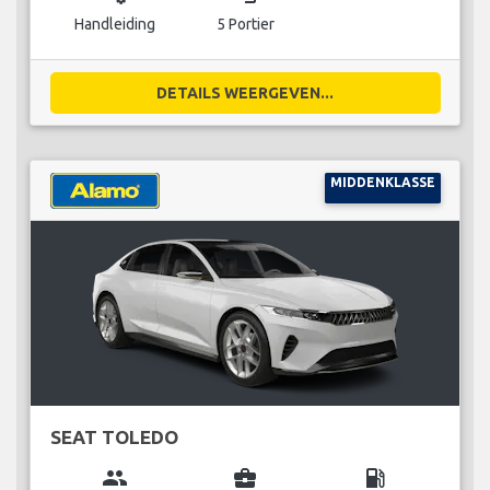
Handleiding
5 Portier
DETAILS WEERGEVEN...
MIDDENKLASSE
SEAT TOLEDO
group
business_center
local_gas_station