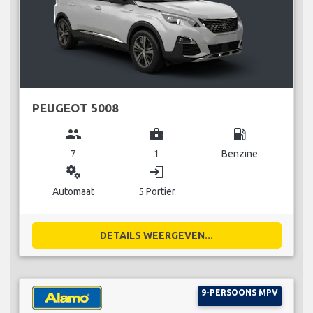
PEUGEOT 5008
group
business_center
local_gas_station
7
1
Benzine
miscellaneous_services
login
Automaat
5 Portier
DETAILS WEERGEVEN...
9-PERSOONS MPV