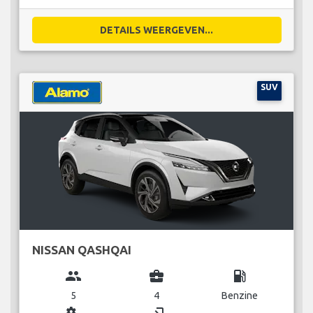
DETAILS WEERGEVEN...
SUV
NISSAN QASHQAI
group
business_center
local_gas_station
5
4
Benzine