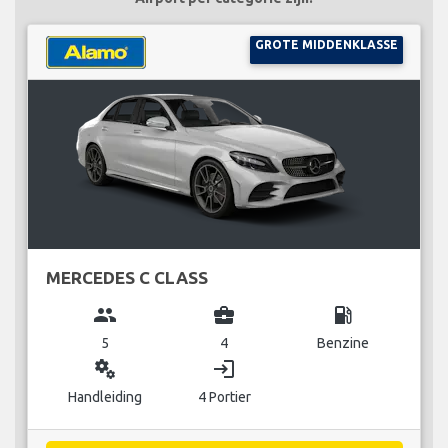
GROTE MIDDENKLASSE
MERCEDES C CLASS
group
business_center
local_gas_station
5
4
Benzine
miscellaneous_services
login
Handleiding
4 Portier