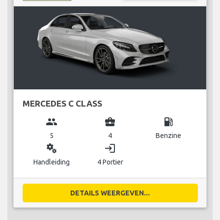
MERCEDES C CLASS
group
business_center
local_gas_station
5
4
Benzine
miscellaneous_services
login
Handleiding
4 Portier
DETAILS WEERGEVEN...