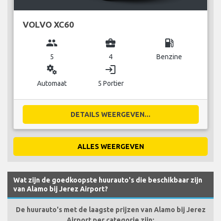
VOLVO XC60
group
business_center
local_gas_station
5
4
Benzine
miscellaneous_services
login
Automaat
5 Portier
DETAILS WEERGEVEN...
ALLES WEERGEVEN
Wat zijn de goedkoopste huurauto's die beschikbaar zijn
van Alamo bij Jerez Airport?
De huurauto's met de laagste prijzen van Alamo bij Jerez
Airport per categorie zijn: