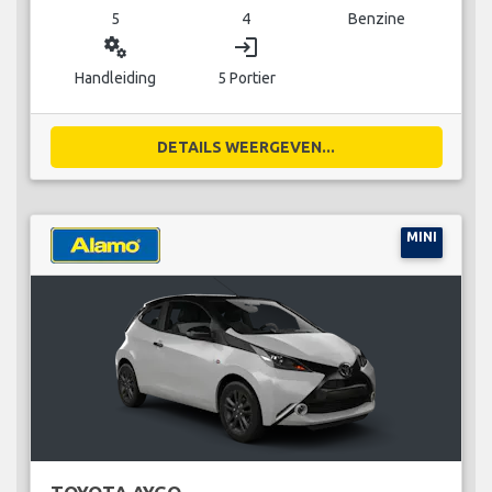
5
4
Benzine
miscellaneous_services
login
Handleiding
5 Portier
DETAILS WEERGEVEN...
MINI