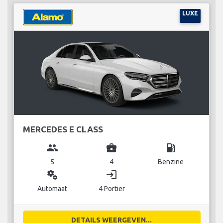
LUXE
MERCEDES E CLASS
group
business_center
local_gas_station
5
4
Benzine
miscellaneous_services
login
Automaat
4 Portier
DETAILS WEERGEVEN...