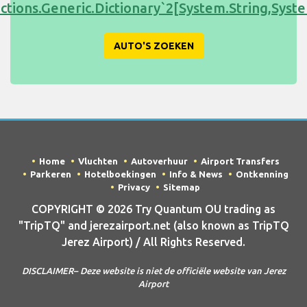
ections.Generic.Dictionary`2[System.String,Sy
AUTO'S ZOEKEN
Home
Vluchten
Autoverhuur
Airport Transfers
Parkeren
Hotelboekingen
Info & News
Ontkenning
Privacy
Sitemap
COPYRIGHT © 2026 Try Quantum OU trading as
"TripTQ" and jerezairport.net (also known as TripTQ
Jerez Airport) / All Rights Reserved.
DISCLAIMER– Deze website is niet de officiële website van Jerez
Airport