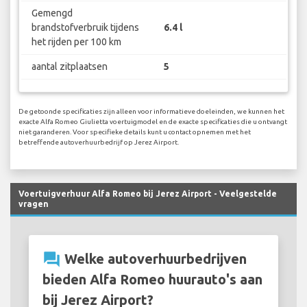
Gemengd
brandstofverbruik tijdens
6.4 l
het rijden per 100 km
aantal zitplaatsen
5
De getoonde specificaties zijn alleen voor informatieve doeleinden, we kunnen het
exacte Alfa Romeo Giulietta voertuigmodel en de exacte specificaties die u ontvangt
niet garanderen. Voor specifieke details kunt u contact opnemen met het
betreffende autoverhuurbedrijf op Jerez Airport.
Voertuigverhuur Alfa Romeo bij Jerez Airport - Veelgestelde
vragen
question_answer
Welke autoverhuurbedrijven
bieden Alfa Romeo huurauto's aan
bij Jerez Airport?