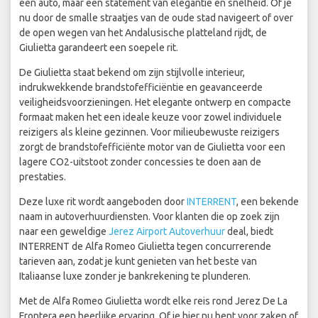
een auto, maar een statement van elegantie en snelheid. Of je
nu door de smalle straatjes van de oude stad navigeert of over
de open wegen van het Andalusische platteland rijdt, de
Giulietta garandeert een soepele rit.
De Giulietta staat bekend om zijn stijlvolle interieur,
indrukwekkende brandstofefficiëntie en geavanceerde
veiligheidsvoorzieningen. Het elegante ontwerp en compacte
formaat maken het een ideale keuze voor zowel individuele
reizigers als kleine gezinnen. Voor milieubewuste reizigers
zorgt de brandstofefficiënte motor van de Giulietta voor een
lagere CO2-uitstoot zonder concessies te doen aan de
prestaties.
Deze luxe rit wordt aangeboden door
INTERRENT
, een bekende
naam in autoverhuurdiensten. Voor klanten die op zoek zijn
naar een geweldige
Jerez Airport Autoverhuur
deal, biedt
INTERRENT de Alfa Romeo Giulietta tegen concurrerende
tarieven aan, zodat je kunt genieten van het beste van
Italiaanse luxe zonder je bankrekening te plunderen.
Met de Alfa Romeo Giulietta wordt elke reis rond Jerez De La
Frontera een heerlijke ervaring. Of je hier nu bent voor zaken of