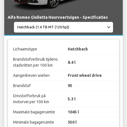
Alfa Romeo Giulietta Huurvoertuigen - Specificaties
Lichaamstype
Hatchback
Brandstofverbruik tijdens
8.4 l
stadsritten per 100 km
Aangedreven wielen
Front wheel drive
Brandstof
95
Drivstofforbruk på
5.3 l
motorvei per 100 km
Maximale bagageruimte
1045 l
Minimale bagageruimte
350 l