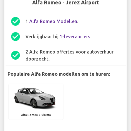
Alfa Romeo - Jerez Airport
check_circle
1
Alfa Romeo Modellen
.
check_circle
Verkrijgbaar bij
1-leveranciers
.
2 Alfa Romeo offertes voor autoverhuur
check_circle
doorzocht.
Populaire Alfa Romeo modellen om te huren:
Alfa Romeo Giulietta