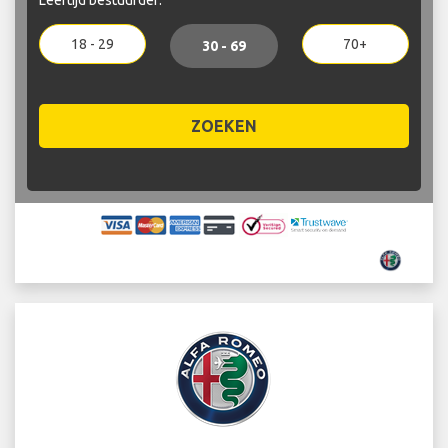
18 - 29
70+
30 - 69
ZOEKEN