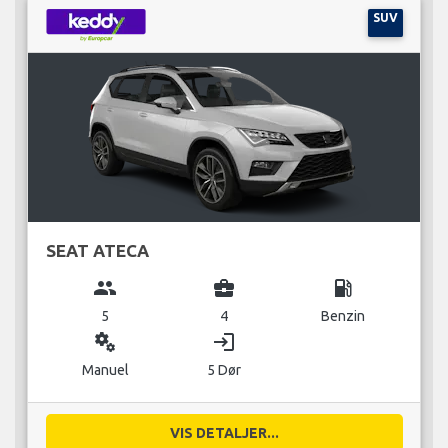
SUV
SEAT ATECA
group
business_center
local_gas_station
5
4
Benzin
miscellaneous_services
login
Manuel
5 Dør
VIS DETALJER...