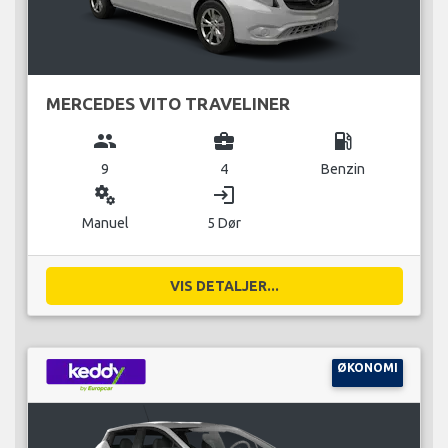
MERCEDES VITO TRAVELINER
group
business_center
local_gas_station
9
4
Benzin
miscellaneous_services
login
Manuel
5 Dør
VIS DETALJER...
ØKONOMI