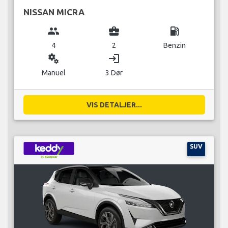
NISSAN MICRA
group
business_center
local_gas_station
4
2
Benzin
miscellaneous_services
login
Manuel
3 Dør
VIS DETALJER...
SUV