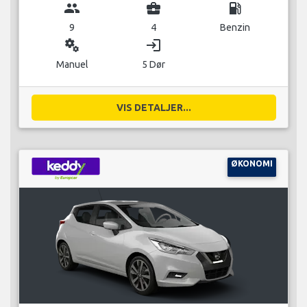
group
business_center
local_gas_station
9
4
Benzin
miscellaneous_services
login
Manuel
5 Dør
VIS DETALJER...
ØKONOMI