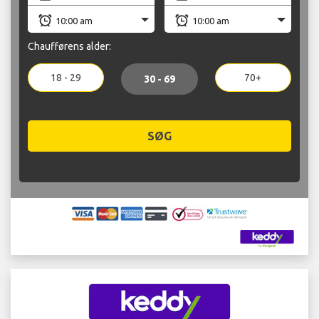
Chaufførens alder:
18 - 29
70+
30 - 69
SØG