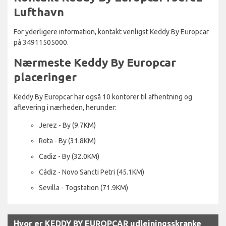
Lufthavn
For yderligere information, kontakt venligst Keddy By Europcar
på 34911505000.
Nærmeste Keddy By Europcar
placeringer
Keddy By Europcar har også 10 kontorer til afhentning og
aflevering i nærheden, herunder:
Jerez - By (9.7KM)
Rota - By (31.8KM)
Cadiz - By (32.0KM)
Cádiz - Novo Sancti Petri (45.1KM)
Sevilla - Togstation (71.9KM)
Hvor er KEDDY BY EUROPCAR udlejningsskranke