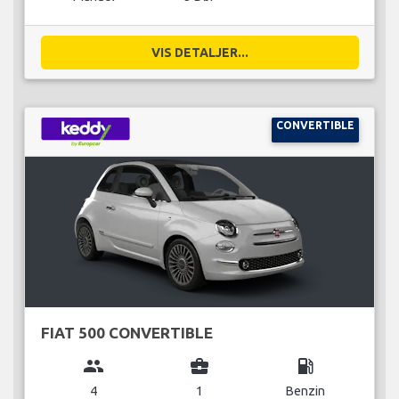
VIS DETALJER...
CONVERTIBLE
FIAT 500 CONVERTIBLE
group
business_center
local_gas_station
4
1
Benzin