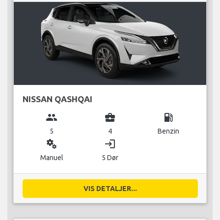
NISSAN QASHQAI
group
business_center
local_gas_station
5
4
Benzin
miscellaneous_services
login
Manuel
5 Dør
VIS DETALJER...