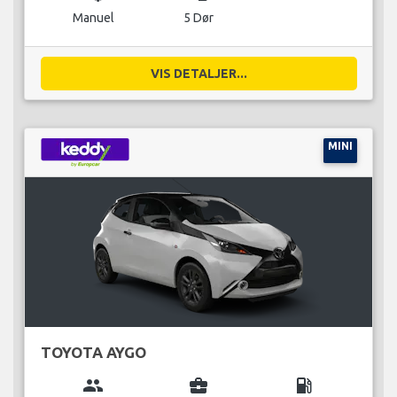
Manuel
5 Dør
VIS DETALJER...
MINI
TOYOTA AYGO
group
business_center
local_gas_station