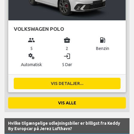
VOLKSWAGEN POLO
group
business_center
local_gas_station
5
2
Benzin
miscellaneous_services
login
Automatisk
5 Dør
VIS DETALJER...
VIS ALLE
Hvilke tilgængelige udlejningsbiler er billigst fra Keddy
By Europcar på Jerez Lufthavn?