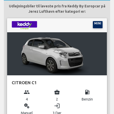
Udlejningsbiler til laveste pris fra Keddy By Europcar på
Jerez Lufthavn efter kategori er:
MINI
CITROEN C1
group
business_center
local_gas_station
4
2
Benzin
miscellaneous_services
login
Manuel
3 Dør