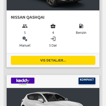
NISSAN QASHQAI
group
business_center
local_gas_station
5
4
Benzin
miscellaneous_services
login
Manuel
5 Dør
VIS DETALJER...
KOMPAKT