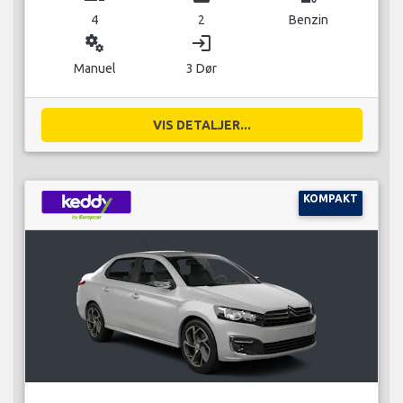
4
2
Benzin
miscellaneous_services
login
Manuel
3 Dør
VIS DETALJER...
KOMPAKT