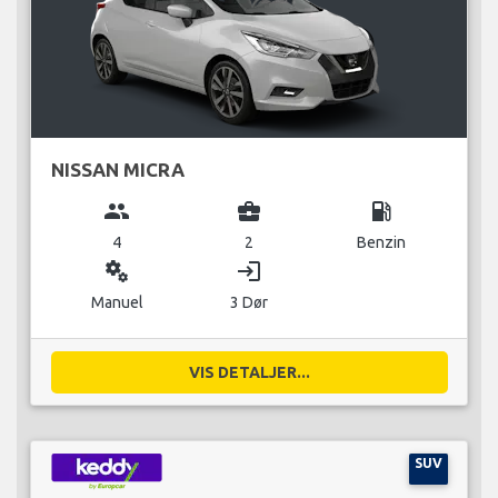
NISSAN MICRA
group
business_center
local_gas_station
4
2
Benzin
miscellaneous_services
login
Manuel
3 Dør
VIS DETALJER...
SUV