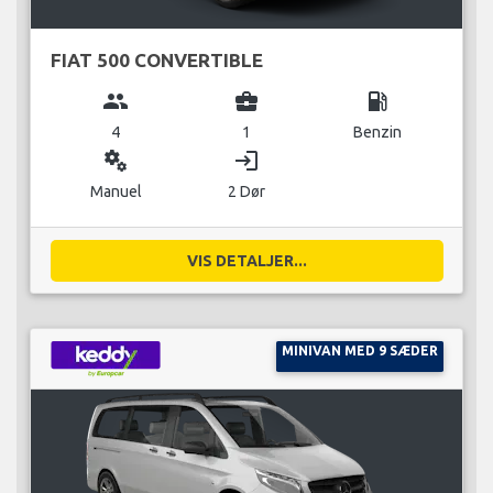
FIAT 500 CONVERTIBLE
group
business_center
local_gas_station
4
1
Benzin
miscellaneous_services
login
Manuel
2 Dør
VIS DETALJER...
MINIVAN MED 9 SÆDER