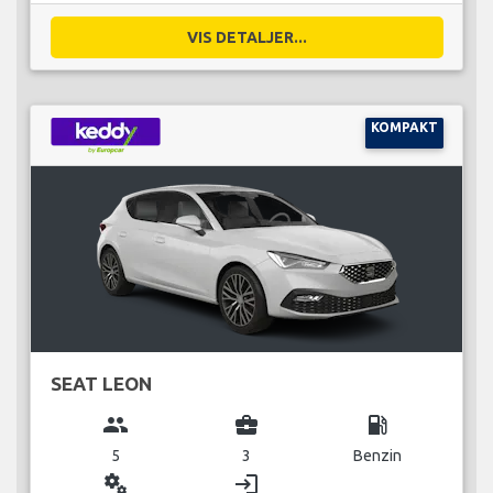
VIS DETALJER...
KOMPAKT
SEAT LEON
group
business_center
local_gas_station
5
3
Benzin
miscellaneous_services
login