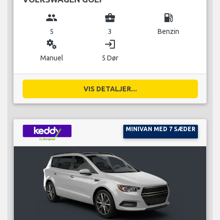
group
business_center
local_gas_station
5
3
Benzin
miscellaneous_services
login
Manuel
5 Dør
VIS DETALJER...
MINIVAN MED 7 SÆDER