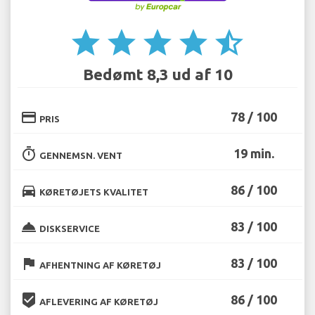
star
star
star
star
star_half
Bedømt 8,3 ud af 10
credit_card
78 / 100
PRIS
timer
19 min.
GENNEMSN. VENT
directions_car
86 / 100
KØRETØJETS KVALITET
room_service
83 / 100
DISKSERVICE
flag
83 / 100
AFHENTNING AF KØRETØJ
beenhere
86 / 100
AFLEVERING AF KØRETØJ