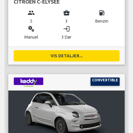
CITROEN C-ELYSEE
group
business_center
local_gas_station
5
3
Benzin
miscellaneous_services
login
Manuel
3 Dør
VIS DETALJER...
CONVERTIBLE