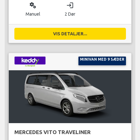
miscellaneous_services
login
Manuel
2 Dør
VIS DETALJER...
MINIVAN MED 9 SÆDER
MERCEDES VITO TRAVELINER