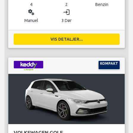
4
2
Benzin
miscellaneous_services
login
Manuel
3 Dør
VIS DETALJER...
KOMPAKT
VOLKSWAGEN GOLF