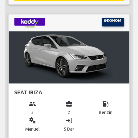
ØKONOMI
SEAT IBIZA
group
business_center
local_gas_station
5
2
Benzin
miscellaneous_services
login
Manuel
5 Dør