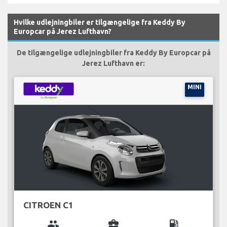
Hvilke udlejningbiler er tilgængelige fra Keddy By
Europcar på Jerez Lufthavn?
De tilgængelige udlejningbiler fra Keddy By Europcar på
Jerez Lufthavn er:
MINI
CITROEN C1
group
business_center
local_gas_station