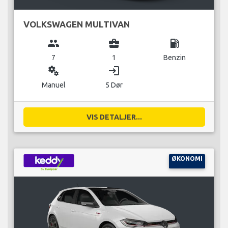
VOLKSWAGEN MULTIVAN
group
business_center
local_gas_station
7
1
Benzin
miscellaneous_services
login
Manuel
5 Dør
VIS DETALJER...
ØKONOMI