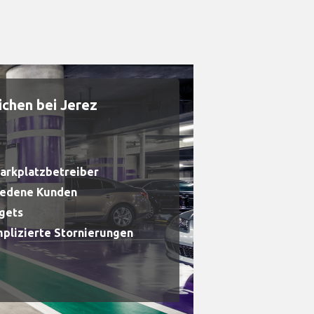
chen bei Jerez
Parkplatzbetreiber
riedene Kunden
dgets
plizierte Stornierungen