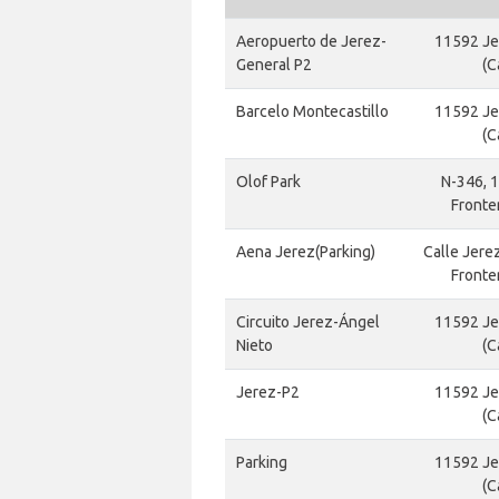
Aeropuerto de Jerez-
11592 Je
General P2
(C
Barcelo Montecastillo
11592 Je
(C
Olof Park
N-346, 1
Fronter
Aena Jerez(Parking)
Calle Jere
Fronter
Circuito Jerez-Ángel
11592 Je
Nieto
(C
Jerez-P2
11592 Je
(C
Parking
11592 Je
(C