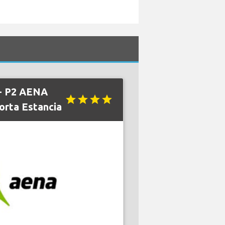
 - P2 AENA
star
star
star
star
orta Estancia