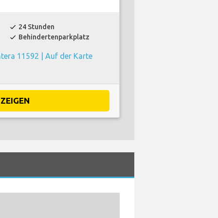
24 Stunden
check
Behindertenparkplatz
check
ntera 11592 |
Auf der Karte
ZEIGEN