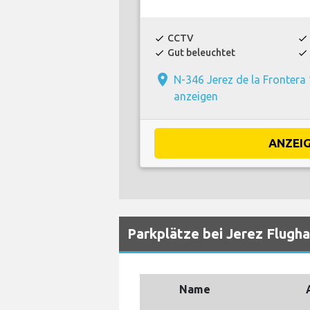
CCTV
check
check
Gut beleuchtet
check
check
place
N-346 Jerez de la Frontera
anzeigen
ANZEI
Parkplätze bei Jerez Flugh
Name