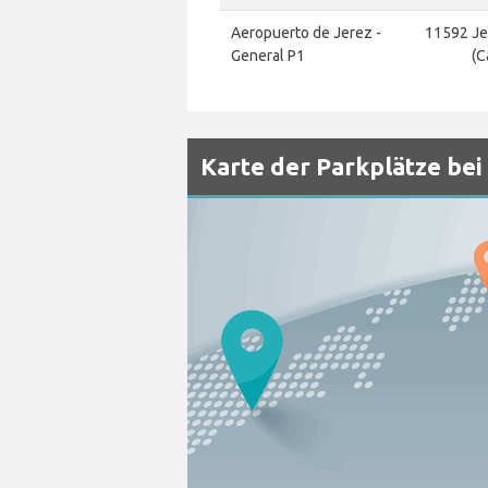
Aeropuerto de Jerez -
11592 Je
General P1
(C
Karte der Parkplätze bei