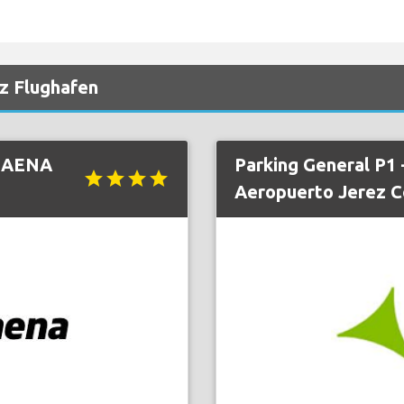
ez Flughafen
2 AENA
Parking General P1
star
star
star
star
Aeropuerto Jerez C