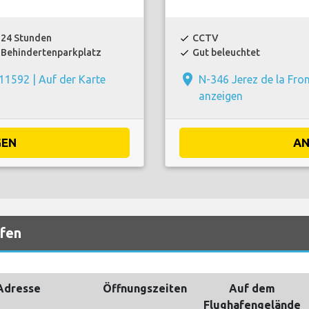
24 Stunden
CCTV
check
Behindertenparkplatz
Gut beleuchtet
check
place
 11592 |
Auf der Karte
N-346 Jerez de la Fro
anzeigen
GEN
AN
afen
Adresse
Öffnungszeiten
Auf dem
Flughafengelände