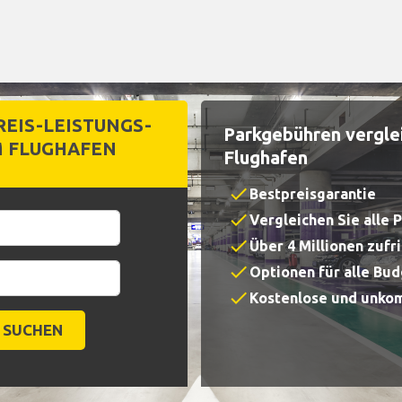
EIS-LEISTUNGS-
Parkgebühren verglei
M FLUGHAFEN
Flughafen
check
Bestpreisgarantie
check
Vergleichen Sie alle 
check
Über 4 Millionen zuf
check
Optionen für alle Bu
check
Kostenlose und unkom