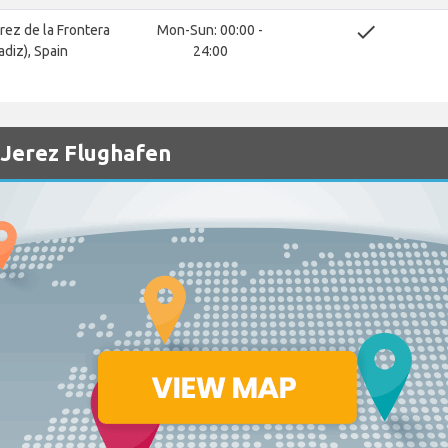
done
rez de la Frontera
Mon-Sun: 00:00 -
adiz), Spain
24:00
 Jerez Flughafen