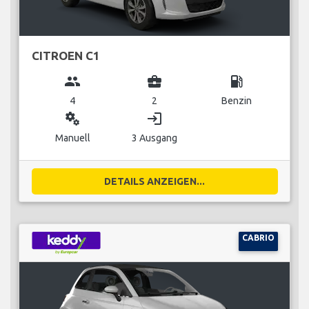
CITROEN C1
group
business_center
local_gas_station
4
2
Benzin
miscellaneous_services
login
Manuell
3 Ausgang
DETAILS ANZEIGEN...
CABRIO