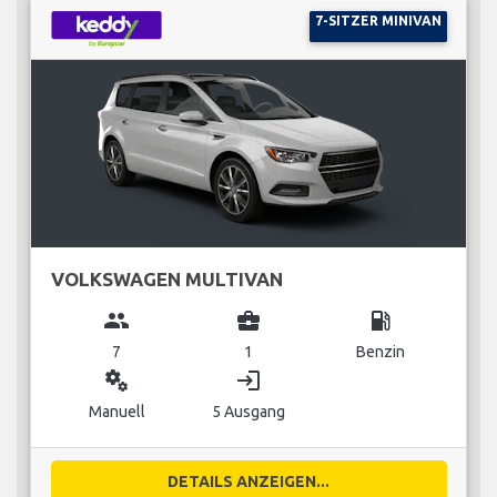
7-SITZER MINIVAN
VOLKSWAGEN MULTIVAN
group
business_center
local_gas_station
7
1
Benzin
miscellaneous_services
login
Manuell
5 Ausgang
DETAILS ANZEIGEN...