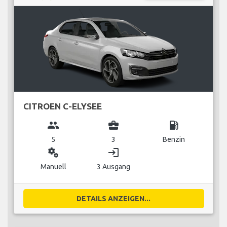
CITROEN C-ELYSEE
group
business_center
local_gas_station
5
3
Benzin
miscellaneous_services
login
Manuell
3 Ausgang
DETAILS ANZEIGEN...