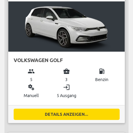
VOLKSWAGEN GOLF
group
business_center
local_gas_station
5
3
Benzin
miscellaneous_services
login
Manuell
5 Ausgang
DETAILS ANZEIGEN...