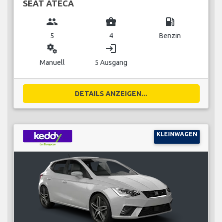
SEAT ATECA
group
business_center
local_gas_station
5
4
Benzin
miscellaneous_services
login
Manuell
5 Ausgang
DETAILS ANZEIGEN...
KLEINWAGEN