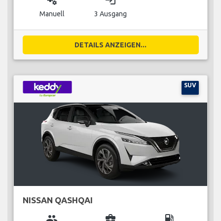
miscellaneous_services
login
Manuell
3 Ausgang
DETAILS ANZEIGEN...
SUV
NISSAN QASHQAI
group
business_center
local_gas_station