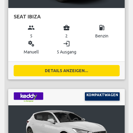
SEAT IBIZA
group
business_center
local_gas_station
5
2
Benzin
miscellaneous_services
login
Manuell
5 Ausgang
DETAILS ANZEIGEN...
KOMPAKTWAGEN