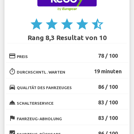
star
star
star
star
star_half
Rang 8,3 Resultat von 10
credit_card
78 / 100
PREIS
timer
19 minuten
DURCHSCHNTL. WARTEN
directions_car
86 / 100
QUALITÄT DES FAHRZEUGES
room_service
83 / 100
SCHALTERSERVICE
flag
83 / 100
FAHRZEUG-ABHOLUNG
beenhere
86 / 100