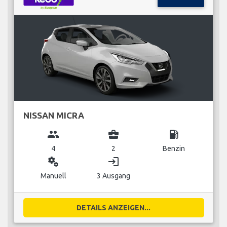
NISSAN MICRA
group
business_center
local_gas_station
4
2
Benzin
miscellaneous_services
login
Manuell
3 Ausgang
DETAILS ANZEIGEN...