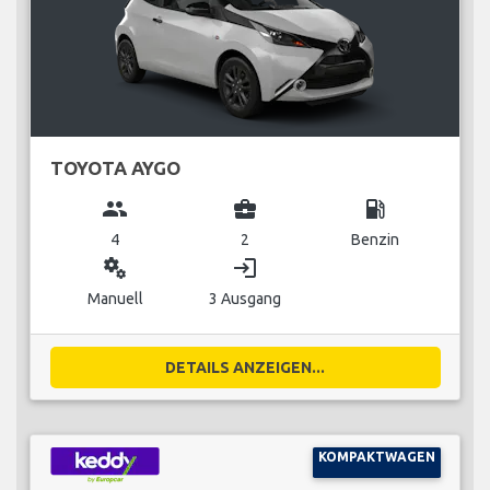
TOYOTA AYGO
group
business_center
local_gas_station
4
2
Benzin
miscellaneous_services
login
Manuell
3 Ausgang
DETAILS ANZEIGEN...
KOMPAKTWAGEN