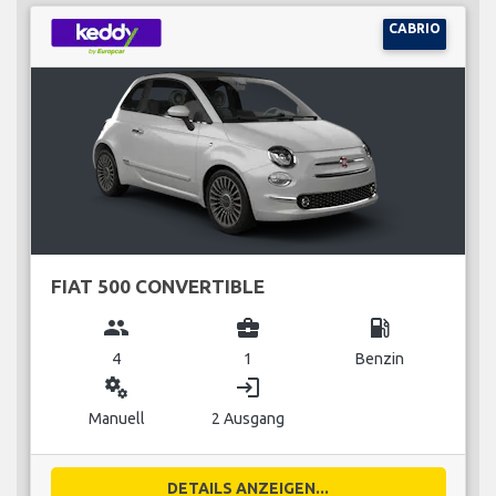
CABRIO
FIAT 500 CONVERTIBLE
group
business_center
local_gas_station
4
1
Benzin
miscellaneous_services
login
Manuell
2 Ausgang
DETAILS ANZEIGEN...