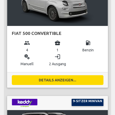
FIAT 500 CONVERTIBLE
group
business_center
local_gas_station
4
1
Benzin
miscellaneous_services
login
Manuell
2 Ausgang
DETAILS ANZEIGEN...
9-SITZER MINIVAN