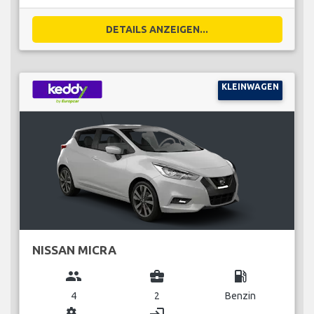
DETAILS ANZEIGEN...
KLEINWAGEN
NISSAN MICRA
group
business_center
local_gas_station
4
2
Benzin