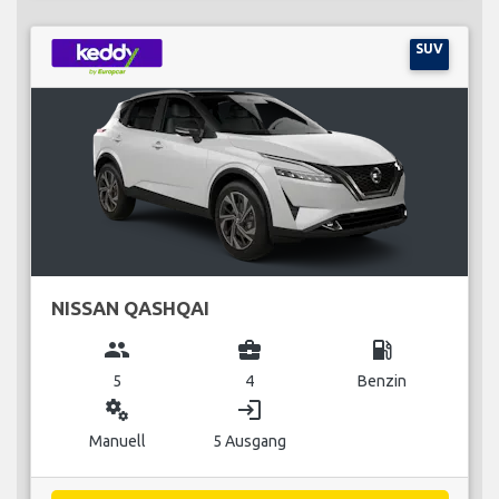
SUV
NISSAN QASHQAI
group
business_center
local_gas_station
5
4
Benzin
miscellaneous_services
login
Manuell
5 Ausgang