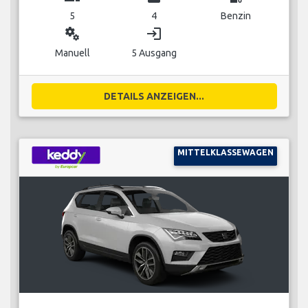
5
4
Benzin
miscellaneous_services
login
Manuell
5 Ausgang
DETAILS ANZEIGEN...
MITTELKLASSEWAGEN