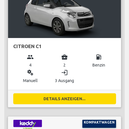
CITROEN C1
group
business_center
local_gas_station
4
2
Benzin
miscellaneous_services
login
Manuell
3 Ausgang
DETAILS ANZEIGEN...
KOMPAKTWAGEN