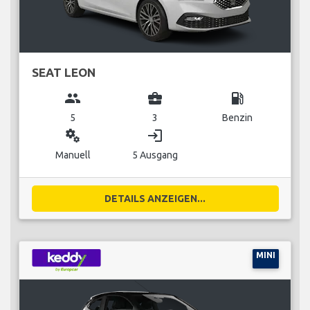
SEAT LEON
group
business_center
local_gas_station
5
3
Benzin
miscellaneous_services
login
Manuell
5 Ausgang
DETAILS ANZEIGEN...
MINI