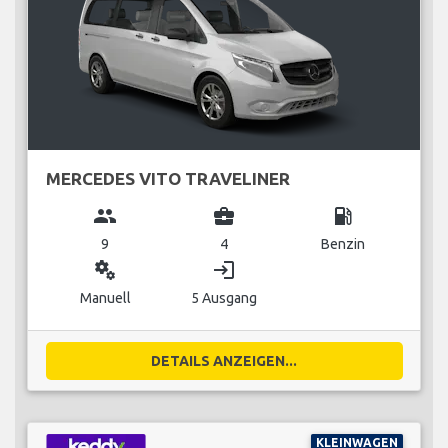
MERCEDES VITO TRAVELINER
group
business_center
local_gas_station
9
4
Benzin
miscellaneous_services
login
Manuell
5 Ausgang
DETAILS ANZEIGEN...
KLEINWAGEN