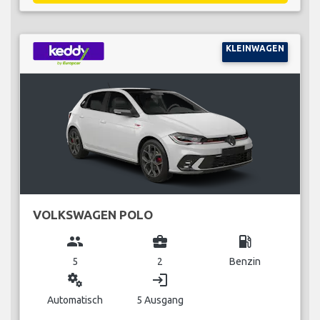
KLEINWAGEN
VOLKSWAGEN POLO
group
business_center
local_gas_station
5
2
Benzin
miscellaneous_services
login
Automatisch
5 Ausgang