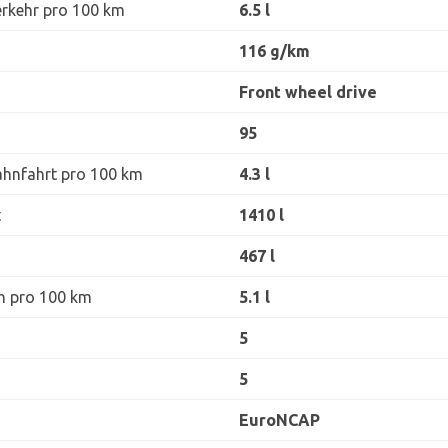
erkehr pro 100 km
6.5 l
116 g/km
Front wheel drive
95
ahnfahrt pro 100 km
4.3 l
t
1410 l
467 l
h pro 100 km
5.1 l
5
5
EuroNCAP