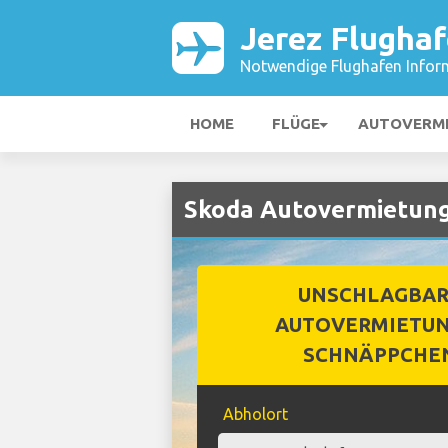
Jerez Flugha
Notwendige Flughafen Infor
HOME
FLÜGE
AUTOVERM
Skoda Autovermietung
UNSCHLAGBA
AUTOVERMIETUN
SCHNÄPPCHE
Abholort