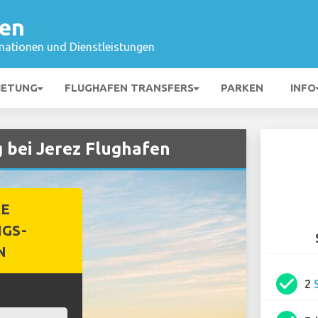
fen
mationen und Dienstleistungen
IETUNG
FLUGHAFEN TRANSFERS
PARKEN
INFO
 bei Jerez Flughafen
RE
GS-
N
check_circle
2