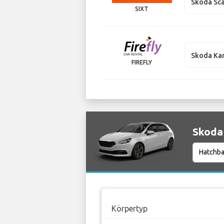
Skoda Sca
SIXT
Skoda Ka
FIREFLY
Skoda 
Körpertyp