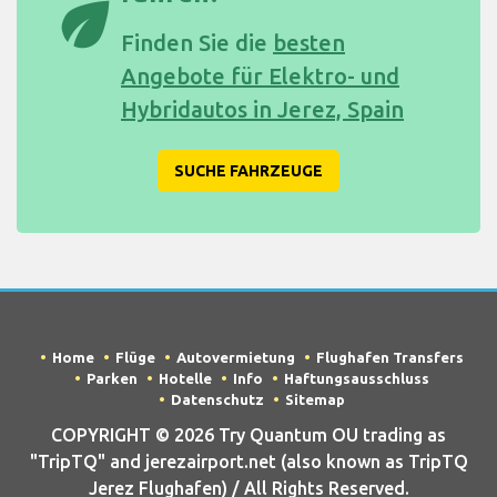
eco
Finden Sie die
besten
Angebote für Elektro- und
Hybridautos in Jerez, Spain
SUCHE FAHRZEUGE
Home
Flüge
Autovermietung
Flughafen Transfers
Parken
Hotelle
Info
Haftungsausschluss
Datenschutz
Sitemap
COPYRIGHT © 2026 Try Quantum OU trading as
"TripTQ" and jerezairport.net (also known as TripTQ
Jerez Flughafen) / All Rights Reserved.