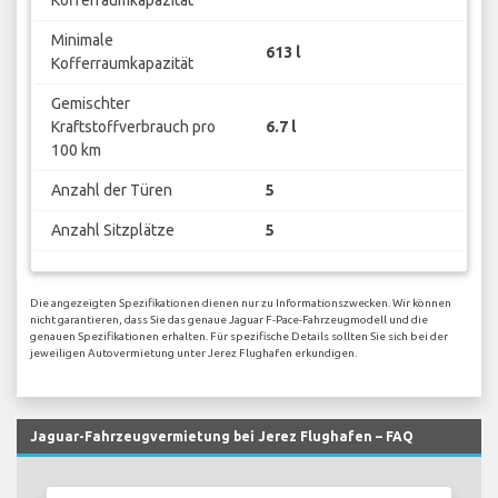
Kofferraumkapazität
Minimale
613 l
Kofferraumkapazität
Gemischter
Kraftstoffverbrauch pro
6.7 l
100 km
Anzahl der Türen
5
Anzahl Sitzplätze
5
Die angezeigten Spezifikationen dienen nur zu Informationszwecken. Wir können
nicht garantieren, dass Sie das genaue Jaguar F-Pace-Fahrzeugmodell und die
genauen Spezifikationen erhalten. Für spezifische Details sollten Sie sich bei der
jeweiligen Autovermietung unter Jerez Flughafen erkundigen.
Jaguar-Fahrzeugvermietung bei Jerez Flughafen – FAQ