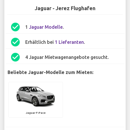
Jaguar - Jerez Flughafen
check_circle
1
Jaguar Modelle
.
check_circle
Erhältlich bei
1 Lieferanten
.
check_circle
4 Jaguar Mietwagenangebote gesucht.
Beliebte Jaguar-Modelle zum Mieten:
Jaguar F-Pace