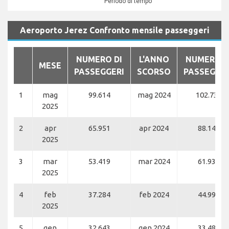
Periodo di tempo
Aeroporto Jerez Confronto mensile passeggeri
NUMERO DI
L'ANNO
NUMERO D
MESE
PASSEGGERI
SCORSO
PASSEGGER
1
mag
99.614
mag 2024
102.737
2025
2
apr
65.951
apr 2024
88.142
2025
3
mar
53.419
mar 2024
61.932
2025
4
feb
37.284
feb 2024
44.997
2025
5
gen
32.643
gen 2024
33.481