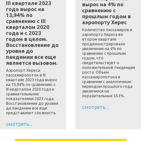
III квартале 2023
вырос на 4% по
года вырос на
сравнению с
13,94% по
прошлым годом в
сравнению с III
аэропорту Херес
кварталом 2020
Количество пассажиров в
года и с 2023
аэропорту Хереса во
годом в целом.
втором квартале
продемонстрировало
Восстановление до
увеличение на 4% по
уровня до
сравнению с прошлым
пандемии все еще
годом, что
является вызовом.
свидетельствует о
положительной тенденции
Аэропорт Хереса:
роста. Объем
пассажиропоток в III
пассажиропотока в
квартале 2023 года вырос
сравнении с аналогичным
на 13,94% по сравнению с
периодом прошлого года
III кварталом 2020 года и
увеличился на
сравнительными
поразительные 553%.
показателями 2023 года.
Восстановление до уровня
смотреть...
до пандемии все еще
представляет сложность.
смотреть...