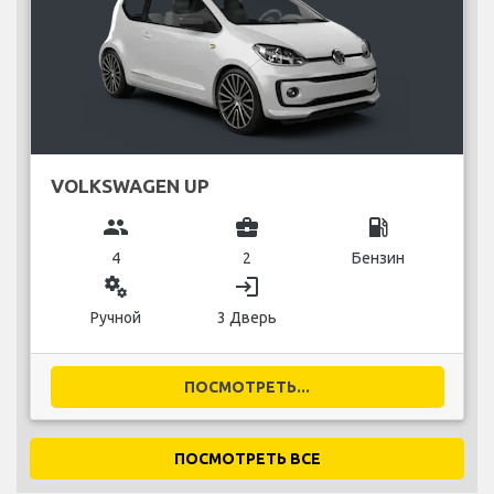
VOLKSWAGEN UP
group
business_center
local_gas_station
4
2
Бензин
miscellaneous_services
login
Ручной
3 Дверь
ПОСМОТРЕТЬ...
ПОСМОТРЕТЬ ВСЕ