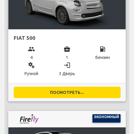
FIAT 500
group
business_center
local_gas_station
4
1
Бензин
miscellaneous_services
login
Ручной
3 Дверь
ПОСМОТРЕТЬ...
ЭКОНОМНЫЙ