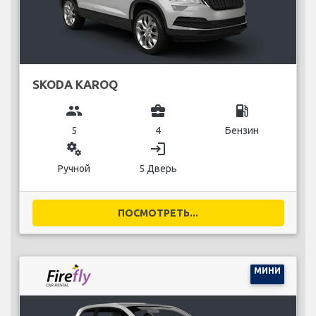
SKODA KAROQ
group
business_center
local_gas_station
5
4
Бензин
miscellaneous_services
login
Ручной
5 Дверь
ПОСМОТРЕТЬ...
МИНИ