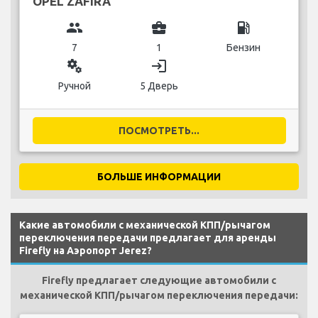
OPEL ZAFIRA
group
business_center
local_gas_station
7
1
Бензин
miscellaneous_services
login
Ручной
5 Дверь
ПОСМОТРЕТЬ...
БОЛЬШЕ ИНФОРМАЦИИ
Какие автомобили с механической КПП/рычагом
переключения передачи предлагает для аренды
Firefly на Аэропорт Jerez?
Firefly предлагает следующие автомобили с
механической КПП/рычагом переключения передачи: