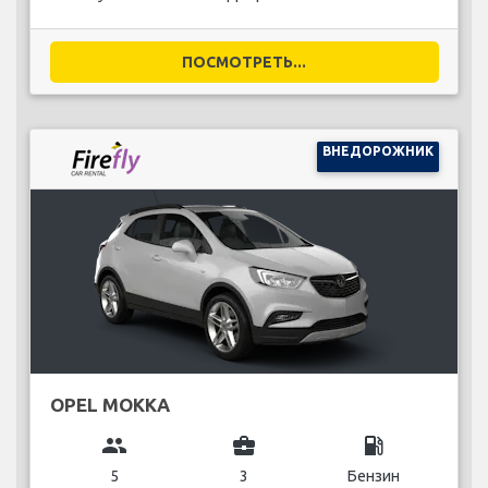
ПОСМОТРЕТЬ...
ВНЕДОРОЖНИК
OPEL MOKKA
group
business_center
local_gas_station
5
3
Бензин