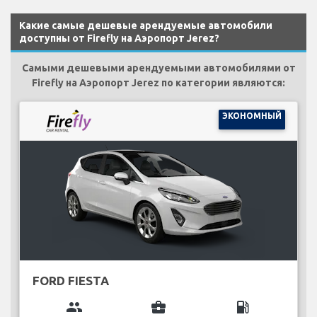
Какие самые дешевые арендуемые автомобили
доступны от Firefly на Аэропорт Jerez?
Самыми дешевыми арендуемыми автомобилями от
Firefly на Аэропорт Jerez по категории являются:
ЭКОНОМНЫЙ
FORD FIESTA
group
business_center
local_gas_station