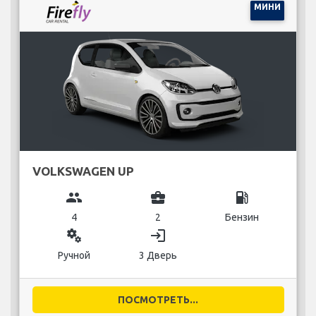
МИНИ
VOLKSWAGEN UP
group
business_center
local_gas_station
4
2
Бензин
miscellaneous_services
login
Ручной
3 Дверь
ПОСМОТРЕТЬ...