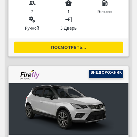
group
business_center
local_gas_station
7
1
Бензин
miscellaneous_services
login
Ручной
5 Дверь
ПОСМОТРЕТЬ...
ВНЕДОРОЖНИК