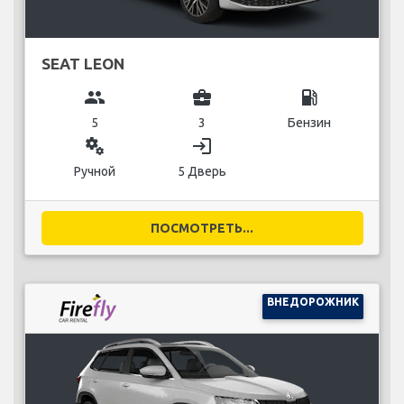
SEAT LEON
group
business_center
local_gas_station
5
3
Бензин
miscellaneous_services
login
Ручной
5 Дверь
ПОСМОТРЕТЬ...
ВНЕДОРОЖНИК