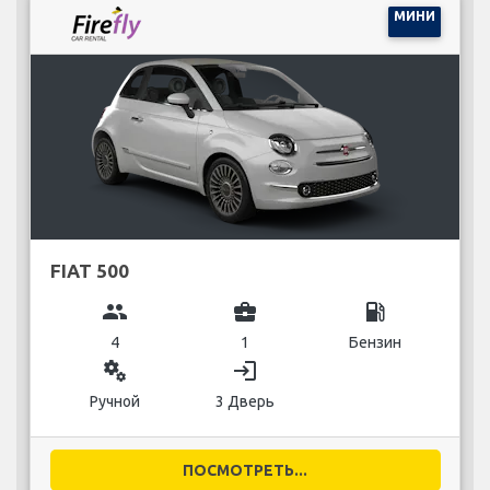
МИНИ
FIAT 500
group
business_center
local_gas_station
4
1
Бензин
miscellaneous_services
login
Ручной
3 Дверь
ПОСМОТРЕТЬ...