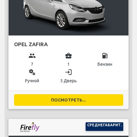
OPEL ZAFIRA
group
business_center
local_gas_station
7
1
Бензин
miscellaneous_services
login
Ручной
5 Дверь
ПОСМОТРЕТЬ...
СРЕДНЕГАБАРИТ.