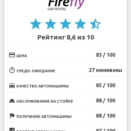
star
star
star
star
star_half
Рейтинг 8,6 из 10
credit_card
83 / 100
ЦЕНА
timer
27 минивэны
СРЕДН. ОЖИДАНИЕ
directions_car
85 / 100
КАЧЕСТВО АВТОМАШИНЫ
room_service
88 / 100
ОБСЛУЖИВАНИЕ НА СТОЙКЕ
flag
88 / 100
ПОЛУЧЕНИЕ АВТОМАШИНЫ
beenhere
87 / 100