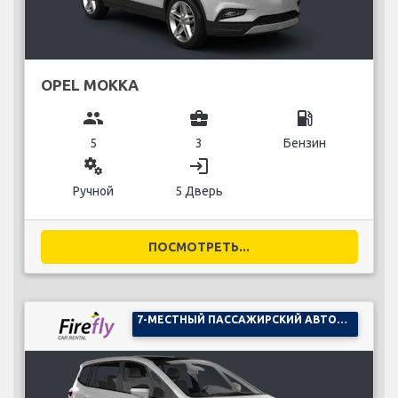
OPEL MOKKA
group
business_center
local_gas_station
5
3
Бензин
miscellaneous_services
login
Ручной
5 Дверь
ПОСМОТРЕТЬ...
7-МЕСТНЫЙ ПАССАЖИРСКИЙ АВТОМОБИЛЬ