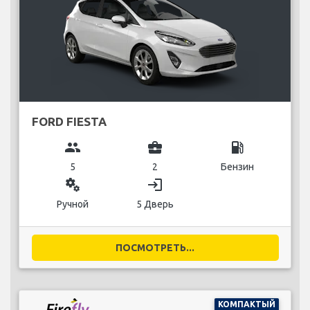
FORD FIESTA
group
business_center
local_gas_station
5
2
Бензин
miscellaneous_services
login
Ручной
5 Дверь
ПОСМОТРЕТЬ...
КОМПАКТЫЙ