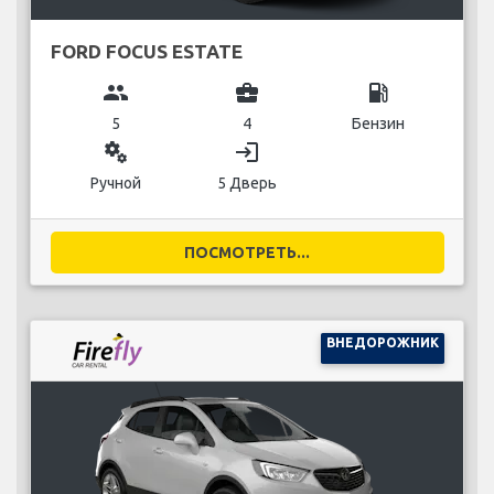
FORD FOCUS ESTATE
group
business_center
local_gas_station
5
4
Бензин
miscellaneous_services
login
Ручной
5 Дверь
ПОСМОТРЕТЬ...
ВНЕДОРОЖНИК