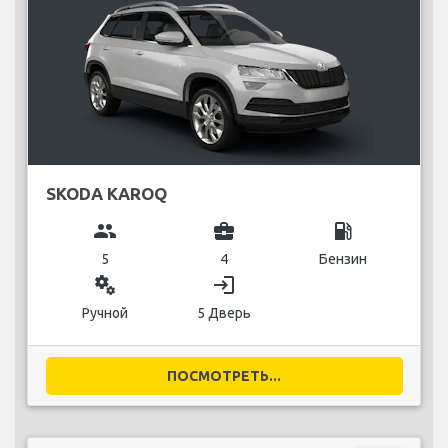
SKODA KAROQ
group
business_center
local_gas_station
5
4
Бензин
miscellaneous_services
login
Ручной
5 Дверь
ПОСМОТРЕТЬ...