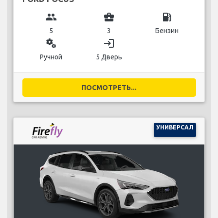
group
business_center
local_gas_station
5
3
Бензин
miscellaneous_services
login
Ручной
5 Дверь
ПОСМОТРЕТЬ...
УНИВЕРСАЛ