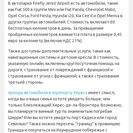
В автопарке Firefly Jerez Airport есть автомобили, такие
как Fiat 500 в группе Mini или Fiat Panda, Chevrolet Matiz,
Opel Corsa, Ford Fiesta, Hyundai i20, Kia Cee'd и Opel Meriva в
других группах автомобилей. Стоимость включает 60
бесплатных километров в день. За превышение
пройденных километров взимается плата в размере 0,45
евро за километр (включая НДС 21%).
Также доступны дополнительные услуги, такие как
навигационные системы и детские кресла. В стоимость,
указанную онлайн, включены круглосуточная помощь на
дороге, страхование от повреждений с франшизой и
страхование от угона с франшизой, а также страхование
третьей стороны.
Аренда автомобиля в аэропорту Хереса
имеет смысл,
когда вы и ваша семья хотите увидеть больше, чем
только близлежащий Херес-де-ла-Фронтера. Возможно,
вы планируете винный тур по знаменитым погребам
Шерри? Или вы хотите увидеть порт Кадиса или город
Севилью? Также можно пересечь "границу" в провинцию
Гранада и покупаться на Изумрудном побережье с