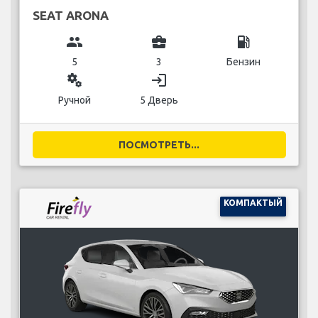
SEAT ARONA
group
business_center
local_gas_station
5
3
Бензин
miscellaneous_services
login
Ручной
5 Дверь
ПОСМОТРЕТЬ...
КОМПАКТЫЙ