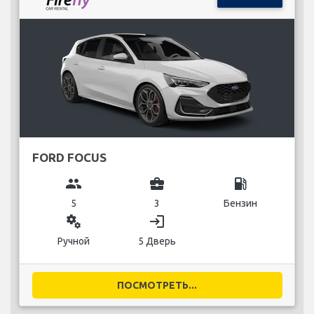
FORD FOCUS
group
business_center
local_gas_station
5
3
Бензин
miscellaneous_services
login
Ручной
5 Дверь
ПОСМОТРЕТЬ...