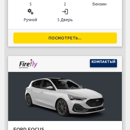
5
2
Бензин
miscellaneous_services
login
Ручной
5 Дверь
ПОСМОТРЕТЬ...
КОМПАКТЫЙ
FORD FOCUS