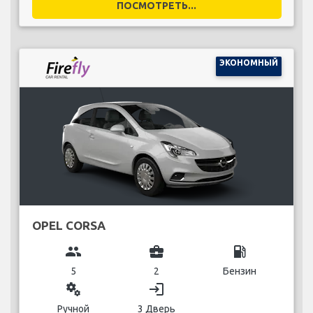
ПОСМОТРЕТЬ...
ЭКОНОМНЫЙ
OPEL CORSA
group
business_center
local_gas_station
5
2
Бензин
miscellaneous_services
login
Ручной
3 Дверь