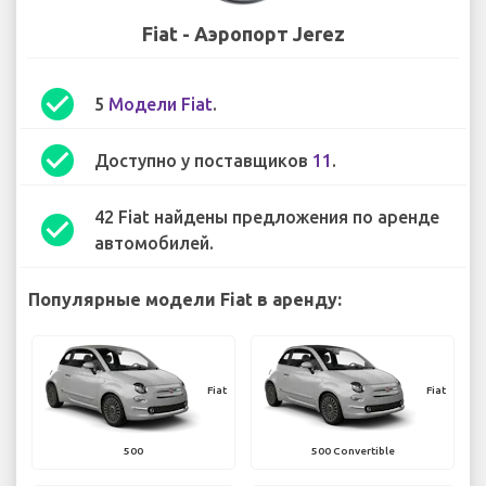
Fiat - Аэропорт Jerez
check_circle
5
Модели Fiat
.
check_circle
Доступно у поставщиков
11
.
42 Fiat найдены предложения по аренде
check_circle
автомобилей.
Популярные модели Fiat в аренду:
Fiat
Fiat
500
500 Convertible