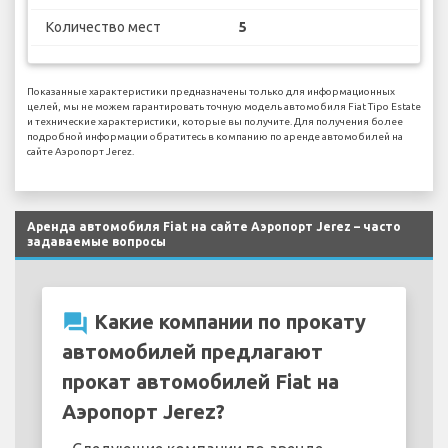
Количество мест
5
Показанные характеристики предназначены только для информационных
целей, мы не можем гарантировать точную модель автомобиля Fiat Tipo Estate
и технические характеристики, которые вы получите. Для получения более
подробной информации обратитесь в компанию по аренде автомобилей на
сайте Аэропорт Jerez.
Аренда автомобиля Fiat на сайте Аэропорт Jerez – часто
задаваемые вопросы
question_answer
Какие компании по прокату
автомобилей предлагают
прокат автомобилей Fiat на
Аэропорт Jerez?