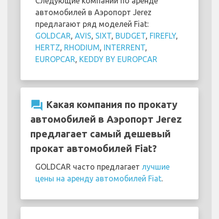
Следующие компании по аренде
автомобилей в Аэропорт Jerez
предлагают ряд моделей Fiat:
GOLDCAR
,
AVIS
,
SIXT
,
BUDGET
,
FIREFLY
,
HERTZ
,
RHODIUM
,
INTERRENT
,
EUROPCAR
,
KEDDY BY EUROPCAR
question_answer
Какая компания по прокату
автомобилей в Аэропорт Jerez
предлагает самый дешевый
прокат автомобилей Fiat?
GOLDCAR часто предлагает
лучшие
цены на аренду автомобилей Fiat
.