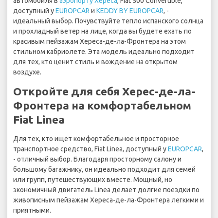
автомобиля в
аэропорту Хереса
, Fiat 500 Convertible,
доступный у
EUROPCAR
и
KEDDY BY EUROPCAR
, -
идеальный выбор. Почувствуйте тепло испанского солнца
и прохладный ветер на лице, когда вы будете ехать по
красивым пейзажам Хереса-де-ла-Фронтера на этом
стильном кабриолете. Эта модель идеально подходит
для тех, кто ценит стиль и вождение на открытом
воздухе.
Откройте для себя Херес-де-ла-
Фронтера на комфортабельном
Fiat Linea
Для тех, кто ищет комфортабельное и просторное
транспортное средство, Fiat Linea, доступный у
EUROPCAR
,
- отличный выбор. Благодаря просторному салону и
большому багажнику, он идеально подходит для семей
или групп, путешествующих вместе. Мощный, но
экономичный двигатель Linea делает долгие поездки по
живописным пейзажам Хереса-де-ла-Фронтера легкими и
приятными.