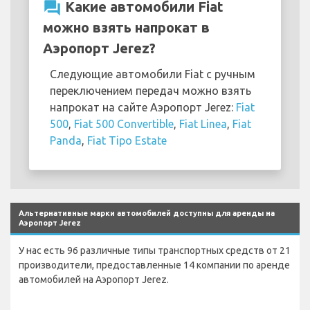
question_answer
Какие автомобили Fiat
можно взять напрокат в
Аэропорт Jerez?
Следующие автомобили Fiat с ручным
переключением передач можно взять
напрокат на сайте Аэропорт Jerez:
Fiat
500
,
Fiat 500 Convertible
,
Fiat Linea
,
Fiat
Panda
,
Fiat Tipo Estate
Альтернативные марки автомобилей доступны для аренды на
Аэропорт Jerez
У нас есть 96 различные типы транспортных средств от 21
производители, предоставленные 14 компании по аренде
автомобилей на Аэропорт Jerez.