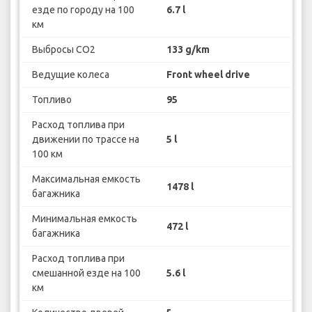
езде по городу на 100
6.7 l
км
Выбросы CO2
133 g/km
Ведущие колеса
Front wheel drive
Топливо
95
Расход топлива при
движении по трассе на
5 l
100 км
Максимальная емкость
1478 l
багажника
Минимальная емкость
472 l
багажника
Расход топлива при
смешанной езде на 100
5.6 l
км