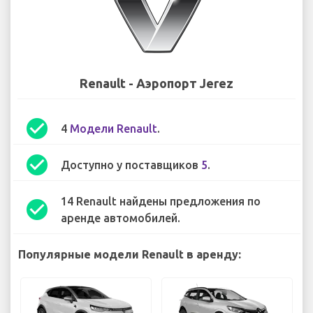
Renault - Аэропорт Jerez
check_circle
4
Модели Renault
.
check_circle
Доступно у поставщиков
5
.
14 Renault найдены предложения по
check_circle
аренде автомобилей.
Популярные модели Renault в аренду: