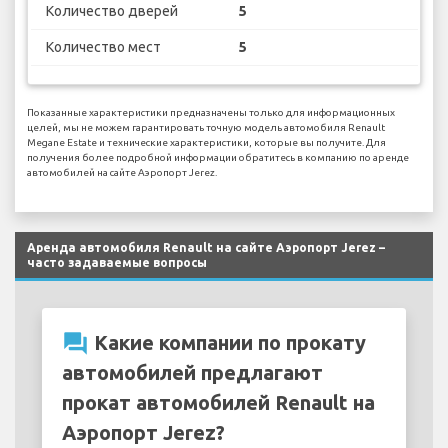
Количество дверей
5
Количество мест
5
Показанные характеристики предназначены только для информационных
целей, мы не можем гарантировать точную модель автомобиля Renault
Megane Estate и технические характеристики, которые вы получите. Для
получения более подробной информации обратитесь в компанию по аренде
автомобилей на сайте Аэропорт Jerez.
Аренда автомобиля Renault на сайте Аэропорт Jerez –
часто задаваемые вопросы
question_answer
Какие компании по прокату
автомобилей предлагают
прокат автомобилей Renault на
Аэропорт Jerez?