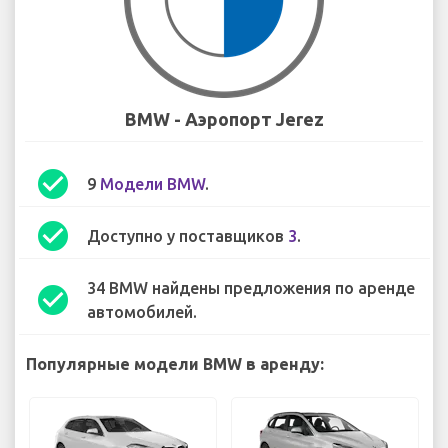
BMW - Аэропорт Jerez
check_circle
9
Модели BMW
.
check_circle
Доступно у поставщиков
3
.
34 BMW найдены предложения по аренде
check_circle
автомобилей.
Популярные модели BMW в аренду: