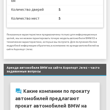
км
Количество дверей
5
Количество мест
5
Показанные характеристики предназначены только для информационных
целей, мы не можем гарантировать точную модель автомобиля BMW X3 и
технические характеристики, которые вы получите. Для получения более
подробной информации обратитесь в компанию по аренде автомобилей на
сайте Аэропорт Jerez.
Аренда автомобиля BMW на сайте Аэропорт Jerez – часто
задаваемые вопросы
question_answer
Какие компании по прокату
автомобилей предлагают
прокат автомобилей BMW на