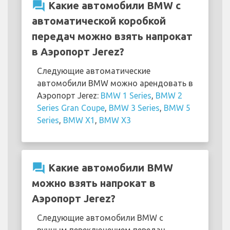
question_answer
Какие автомобили BMW с
автоматической коробкой
передач можно взять напрокат
в Аэропорт Jerez?
Следующие автоматические
автомобили BMW можно арендовать в
Аэропорт Jerez:
BMW 1 Series
,
BMW 2
Series Gran Coupe
,
BMW 3 Series
,
BMW 5
Series
,
BMW X1
,
BMW X3
question_answer
Какие автомобили BMW
можно взять напрокат в
Аэропорт Jerez?
Следующие автомобили BMW с
ручным переключением передач