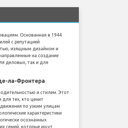
овациям. Основанная в 1944
илей с репутацией
тью, изящным дизайном и
направленные на создание
я деловых, так и для
-де-ла-Фронтера
водительностью и стилем. Этот
 для тех, кто ценит
едвижения по узким улицам
ологические характеристики
логически осознанных
их семей, которые ищут