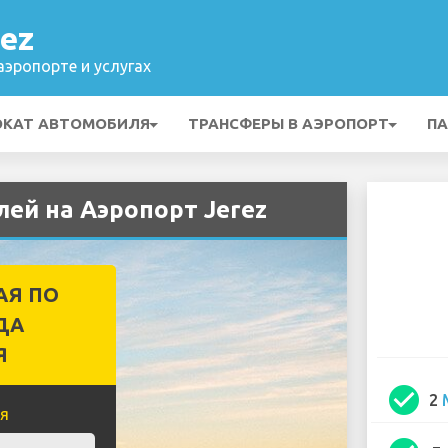
ez
эропорте и услугах
ОКАТ АВТОМОБИЛЯ
ТРАНСФЕРЫ В АЭРОПОРТ
ПА
лей на Аэропорт Jerez
АЯ ПО
ДА
Я
check_circle
2
я