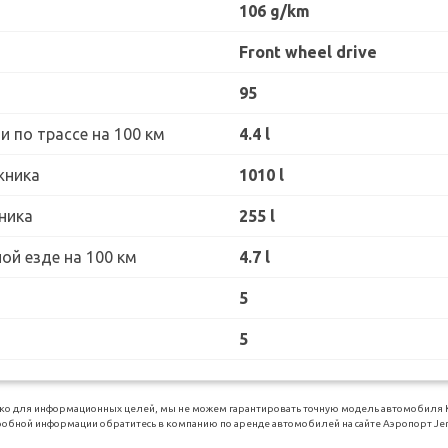
106 g/km
Front wheel drive
95
 по трассе на 100 км
4.4 l
жника
1010 l
ника
255 l
ой езде на 100 км
4.7 l
5
5
о для информационных целей, мы не можем гарантировать точную модель автомобиля Kia
обной информации обратитесь в компанию по аренде автомобилей на сайте Аэропорт Jer