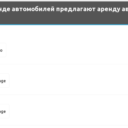
нде автомобилей предлагают аренду ав
to
age
age