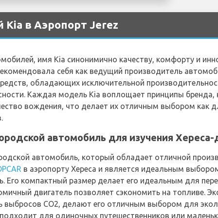
 Kia в Аэропорт Jerez
омобилей, имя Kia синонимично качеству, комфорту и инн
рекомендовала себя как ведущий производитель автомоб
средств, обладающих исключительной производительнос
ности. Каждая модель Kia воплощает принципы бренда, 
ство вождения, что делает их отличным выбором как дл
.
 городской автомобиль для изучения Хереса
городской автомобиль, который обладает отличной произ
OPCAR
в аэропорту Хереса и является идеальным выбором
ь. Его компактный размер делает его идеальным для пер
омичный двигатель позволяет сэкономить на топливе. Эк
ень выбросов CO2, делают его отличным выбором для эко
 подходит для одиночных путешественников или маленьк