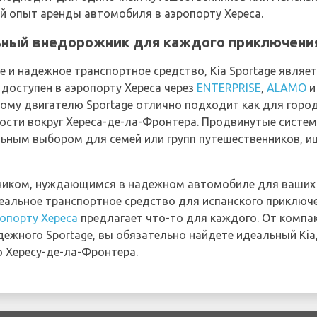
й опыт аренды автомобиля в аэропорту Хереса.
льный внедорожник для каждого приключени
ое и надежное транспортное средство, Kia Sportage явля
доступен в аэропорту Хереса через
ENTERPRISE
,
ALAMO
му двигателю Sportage отлично подходит как для город
ности вокруг Хереса-де-ла-Фронтера. Продвинутые систе
льным выбором для семей или групп путешественников, 
ником, нуждающимся в надежном автомобиле для ваших
альное транспортное средство для испанского приключ
опорту Хереса
предлагает что-то для каждого. От компак
адежного Sportage, вы обязательно найдете идеальный K
 Хересу-де-ла-Фронтера.