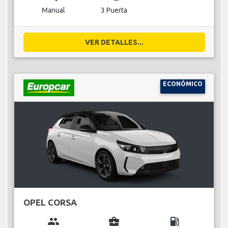
Manual
3 Puerta
VER DETALLES...
ECONÓMICO
OPEL CORSA
group
business_center
local_gas_station