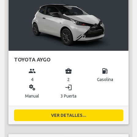
TOYOTA AYGO
group
business_center
local_gas_station
4
2
Gasolina
miscellaneous_services
login
Manual
3 Puerta
VER DETALLES...