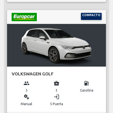
COMPACTO
VOLKSWAGEN GOLF
group
business_center
local_gas_station
5
3
Gasolina
miscellaneous_services
login
Manual
5 Puerta