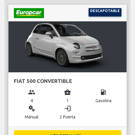
DESCAPOTABLE
FIAT 500 CONVERTIBLE
group
business_center
local_gas_station
4
1
Gasolina
miscellaneous_services
login
Manual
2 Puerta