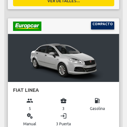
VER DETALLES...
COMPACTO
FIAT LINEA
group
business_center
local_gas_station
5
3
Gasolina
miscellaneous_services
login
Manual
3 Puerta