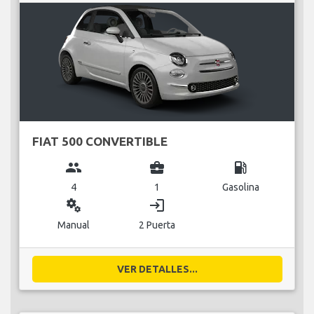
FIAT 500 CONVERTIBLE
group
business_center
local_gas_station
4
1
Gasolina
miscellaneous_services
login
Manual
2 Puerta
VER DETALLES...