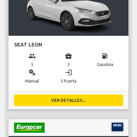
SEAT LEON
group
business_center
local_gas_station
5
3
Gasolina
miscellaneous_services
login
Manual
5 Puerta
VER DETALLES...
MINI