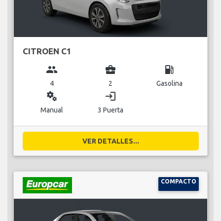
CITROEN C1
group
business_center
local_gas_station
4
2
Gasolina
miscellaneous_services
login
Manual
3 Puerta
VER DETALLES...
COMPACTO