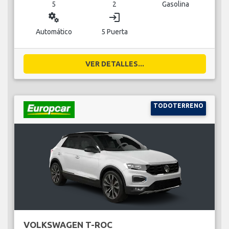
5
2
Gasolina
miscellaneous_services
login
Automático
5 Puerta
VER DETALLES...
TODOTERRENO
VOLKSWAGEN T-ROC