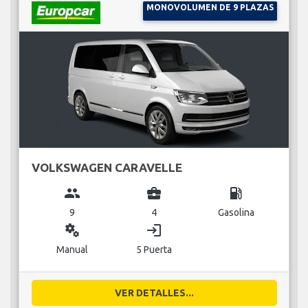
MONOVOLUMEN DE 9 PLAZAS
VOLKSWAGEN CARAVELLE
group
business_center
local_gas_station
9
4
Gasolina
miscellaneous_services
login
Manual
5 Puerta
VER DETALLES...