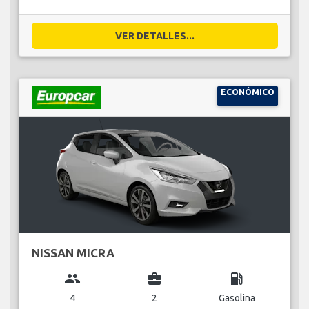
VER DETALLES...
ECONÓMICO
NISSAN MICRA
group
business_center
local_gas_station
4
2
Gasolina