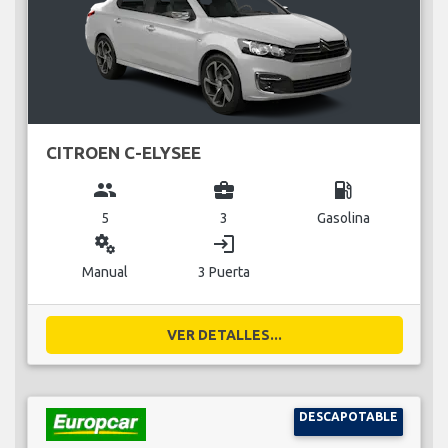
CITROEN C-ELYSEE
group
business_center
local_gas_station
5
3
Gasolina
miscellaneous_services
login
Manual
3 Puerta
VER DETALLES...
DESCAPOTABLE