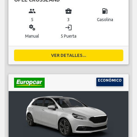
group
business_center
local_gas_station
5
3
Gasolina
miscellaneous_services
login
Manual
5 Puerta
VER DETALLES...
ECONÓMICO