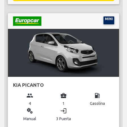
MINI
KIA PICANTO
group
business_center
local_gas_station
4
1
Gasolina
miscellaneous_services
login
Manual
3 Puerta