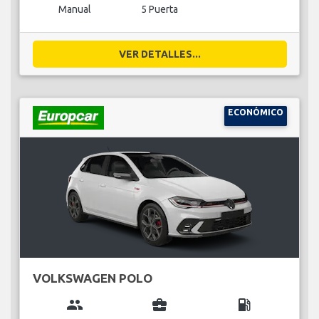
Manual
5 Puerta
VER DETALLES...
ECONÓMICO
VOLKSWAGEN POLO
group
business_center
local_gas_station