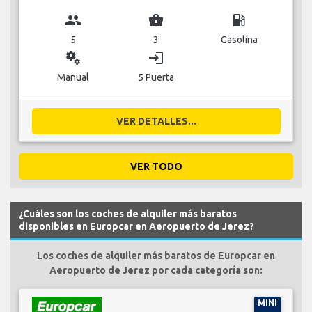
group
business_center
local_gas_station
5
3
Gasolina
miscellaneous_services
login
Manual
5 Puerta
VER DETALLES...
VER TODO
¿Cuáles son los coches de alquiler más baratos
disponibles en Europcar en Aeropuerto de Jerez?
Los coches de alquiler más baratos de Europcar en
Aeropuerto de Jerez por cada categoría son:
MINI