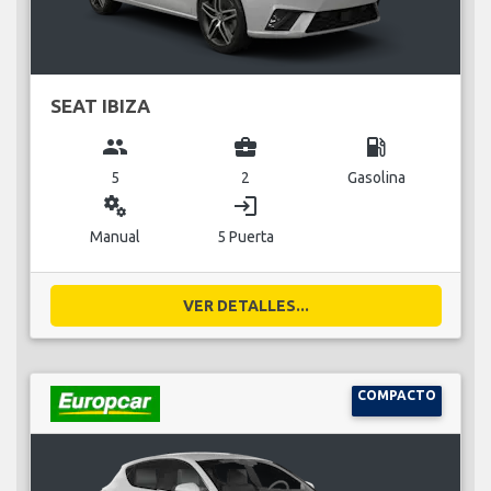
SEAT IBIZA
group
business_center
local_gas_station
5
2
Gasolina
miscellaneous_services
login
Manual
5 Puerta
VER DETALLES...
COMPACTO