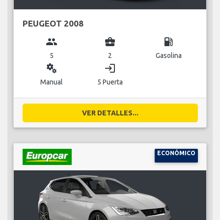
PEUGEOT 2008
group
business_center
local_gas_station
5
2
Gasolina
miscellaneous_services
login
Manual
5 Puerta
VER DETALLES...
ECONÓMICO