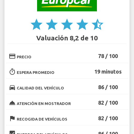
star
star
star
star
star_half
Valuación 8,2 de 10
credit_card
78 / 100
PRECIO
timer
19 minutos
ESPERA PROMEDIO
directions_car
86 / 100
CALIDAD DEL VEHÍCULO
room_service
82 / 100
ATENCIÓN EN MOSTRADOR
flag
82 / 100
RECOGIDA DE VEHÍCULOS
beenhere
86 / 100