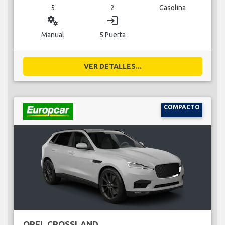
5
2
Gasolina
miscellaneous_services
login
Manual
5 Puerta
VER DETALLES...
COMPACTO
OPEL CROSSLAND