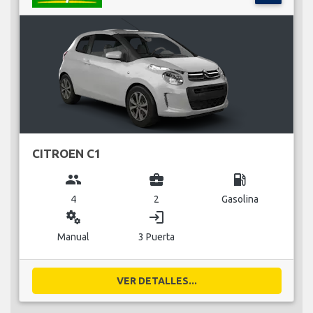
CITROEN C1
group
business_center
local_gas_station
4
2
Gasolina
miscellaneous_services
login
Manual
3 Puerta
VER DETALLES...