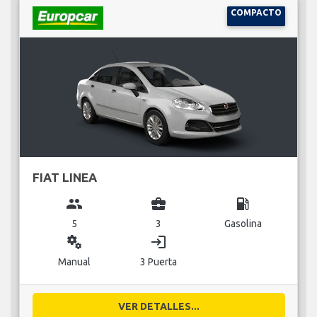
COMPACTO
FIAT LINEA
group
business_center
local_gas_station
5
3
Gasolina
miscellaneous_services
login
Manual
3 Puerta
VER DETALLES...