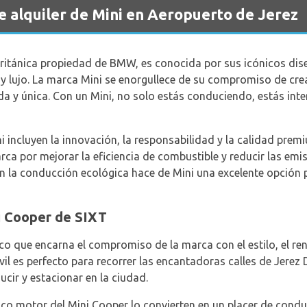
de alquiler de Mini en Aeropuerto de Jerez
británica propiedad de BMW, es conocida por sus icónicos d
 y lujo. La marca Mini se enorgullece de su compromiso de cr
da y única. Con un Mini, no solo estás conduciendo, estás inte
 incluyen la innovación, la responsabilidad y la calidad prem
rca por mejorar la eficiencia de combustible y reducir las em
la conducción ecológica hace de Mini una excelente opción pa
i Cooper de SIXT
co que encarna el compromiso de la marca con el estilo, el re
il es perfecto para recorrer las encantadoras calles de Jerez
cir y estacionar en la ciudad.
gico motor del Mini Cooper lo convierten en un placer de condu