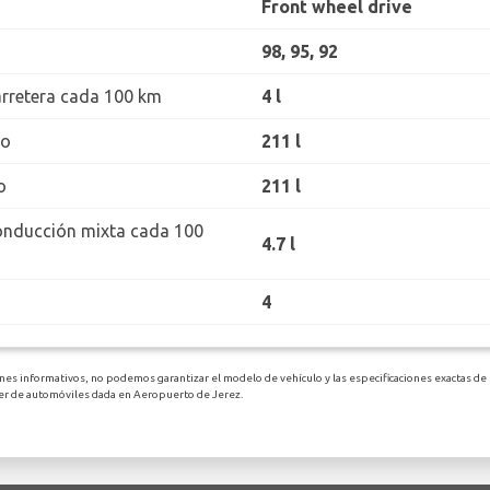
Front wheel drive
98, 95, 92
rretera cada 100 km
4 l
ro
211 l
o
211 l
onducción mixta cada 100
4.7 l
4
ines informativos, no podemos garantizar el modelo de vehículo y las especificaciones exactas de
ler de automóviles dada en Aeropuerto de Jerez.