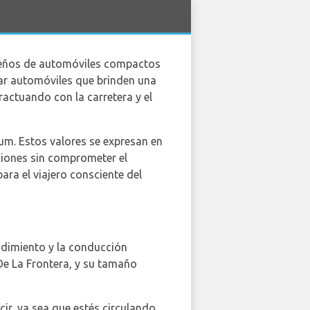
iseños de automóviles compactos
ear automóviles que brinden una
ractuando con la carretera y el
ium. Estos valores se expresan en
isiones sin comprometer el
ra el viajero consciente del
ndimiento y la conducción
 De La Frontera, y su tamaño
cir, ya sea que estés circulando