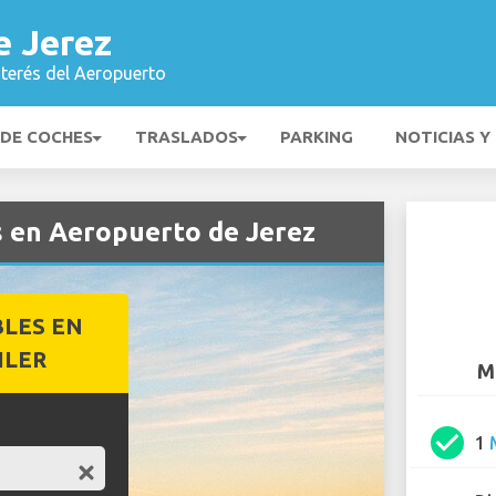
e Jerez
nterés del Aeropuerto
 DE COCHES
TRASLADOS
PARKING
NOTICIAS Y
s en Aeropuerto de Jerez
BLES EN
ILER
M
check_circle
1