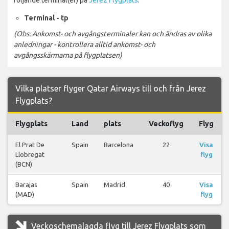
Terminal - tp
(Obs: Ankomst- och avgångsterminaler kan och ändras av olika
anledningar - kontrollera alltid ankomst- och
avgångsskärmarna på flygplatsen)
Vilka platser flyger Qatar Airways till och från Jerez
Flygplats?
Flygplats
Land
plats
Veckoflyg
Flyg
El Prat De
Spain
Barcelona
22
Visa
Llobregat
flyg
(BCN)
Barajas
Spain
Madrid
40
Visa
(MAD)
flyg
Veckoschemalagda flyg till Jerez Flygplats som