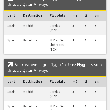
drivs av Qatar Airways
Land
Destination
Flygplats
må
ti
on
to
Spain
Madrid
Barajas
3
3
3
3
(MAD)
Spain
Barcelona
El Prat De
1
1
2
2
Llobregat
(BCN)
Veckoschemalagda flyg från Jerez Flygplats som
drivs av Qatar Airways
Land
Destination
Flygplats
må
ti
on
to
Spain
Madrid
Barajas
3
3
3
3
(MAD)
Spain
Barcelona
El Prat De
1
1
2
2