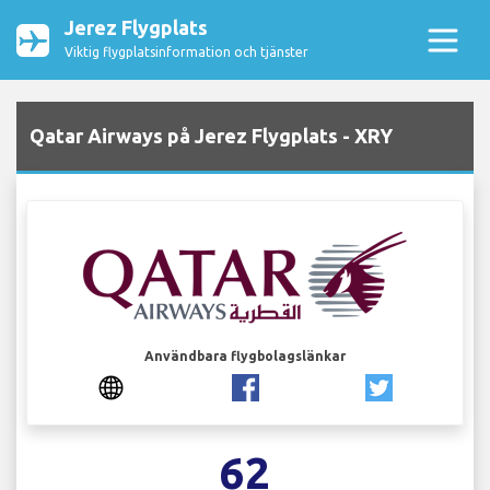
Jerez Flygplats
Viktig flygplatsinformation och tjänster
Qatar Airways på Jerez Flygplats - XRY
Användbara flygbolagslänkar
62