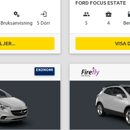
FORD FOCUS ESTATE
miscellaneous_services
login
group
business_center
local_g
Bruksanvisning
5 Dörr
5
4
Be
JER...
VISA 
EKONOMI