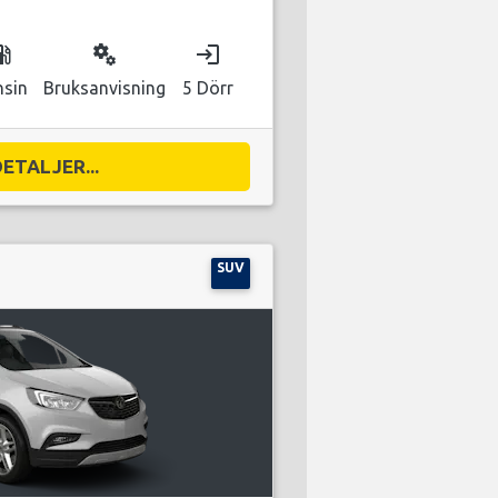
as_station
miscellaneous_services
login
nsin
Bruksanvisning
5 Dörr
DETALJER...
SUV