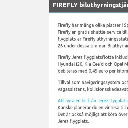
FIREFLY biluthyrningstjä
Firefly har många olika platser i S
Firefly en gratis shuttle-service t
flygplats är Firefly uthyrningssta
26 under dessa timmar. Biluthyrni
Firefly Jerez flygplatsflotta inklu
Hyundai i20, Kia Cee'd och Opel Me
debiteras med 0,45 euro per kilom
Tillval som navigeringssystem och
vägassistans, kollisionsskadeavs
Att hyra en bil från Jerez flygplats
Kanske planerar du en vinresa til
Det är också möjligt att köra öve
Jerez flygplats.