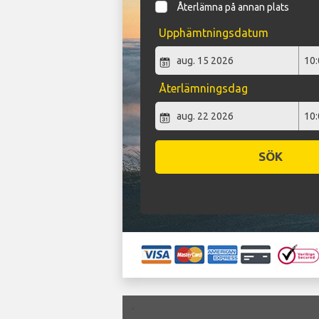
Återlämna på annan plats
Upphämtningsdatum
Återlämningsdag
SÖK
`