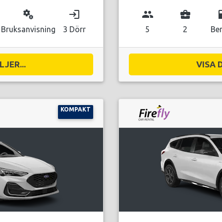
miscellaneous_services
login
group
business_center
local_g
Bruksanvisning
3 Dörr
5
2
Be
JER...
VISA 
KOMPAKT