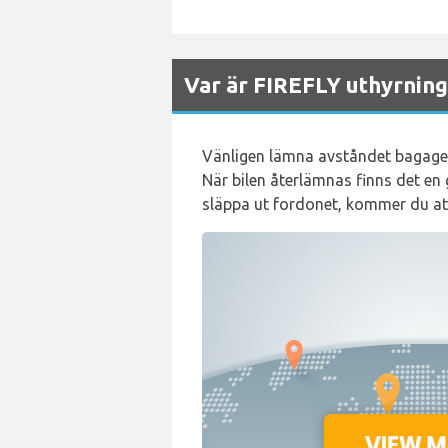
Var är FIREFLY uthyrning
Vänligen lämna avståndet bagage oc
När bilen återlämnas finns det en 
släppa ut fordonet, kommer du att