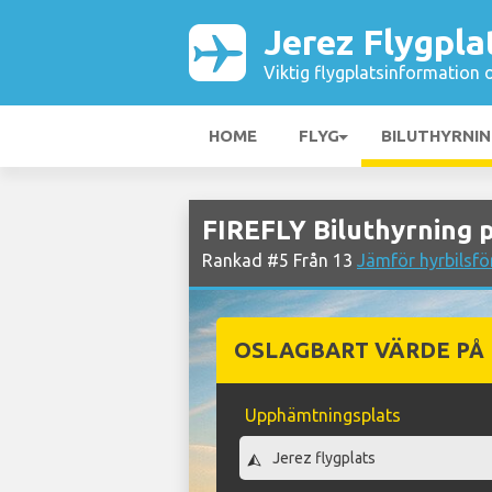
Jerez Flygpla
Viktig flygplatsinformation 
HOME
FLYG
BILUTHYRNI
FIREFLY Biluthyrning p
Rankad #5 Från 13
Jämför hyrbilsfö
OSLAGBART VÄRDE PÅ
Upphämtningsplats