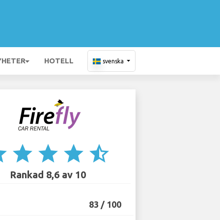
YHETER
HOTELL
svenska
ar
star
star
star
star_half
Rankad 8,6 av 10
83 / 100