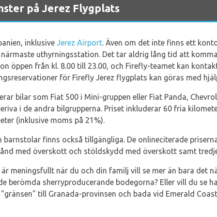
nster på Jerez Flygplats
panien, inklusive
Jerez Airport
. Även om det inte finns ett konto
ill närmaste uthyrningsstation. Det tar aldrig lång tid att komma 
tion öppen från kl. 8.00 till 23.00, och Firefly-teamet kan kont
ngsreservationer för Firefly Jerez flygplats kan göras med hjä
derar bilar som Fiat 500 i Mini-gruppen eller Fiat Panda, Chevro
riva i de andra bilgrupperna. Priset inkluderar 60 fria kilomet
eter (inklusive moms på 21%).
 barnstolar finns också tillgängliga. De onlineciterade priser
tånd med överskott och stöldskydd med överskott samt tredje
är meningsfullt när du och din familj vill se mer än bara det n
l de berömda sherryproducerande bodegorna? Eller vill du se ha
r "gränsen" till Granada-provinsen och bada vid Emerald Coast 