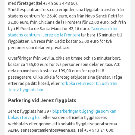
med företaget (tel +34 956 34 48 60).
Shuttlespaintransfers.com erbjuder sina flygplatstransfer från
stadens centrum för 26,40 euro, och från Novo Sancti Petri för
22,00 euro, från Chiclana de la Frontera för 22,00 euro, och från
byn El Puerto de Santa Maria för 42,26 euro.
Taxiresan från
stadens centrum i Jerez de la Frontera
tar bara 15 minuter till
flygplatsen. En resa från Cadiz kostar 65,00 euro för två
personer som delar en privat taxi.
Överföringar från Sevilla, cirka en timme och 15 minuter bort,
kostar ca 155,00 euro för två personer som delar en taxi. Att
dela en minibuss kostar ca 199,00 euro för upp till 8
passagerare. Olika lokala företag erbjuder sina tjänster. Fråga
efter råd på ditt hotell, eller
förboka returresor till och från
Jerez flygplats här
.
Parkering vid Jerez flygplats
Jerez flygplats har 397
bilparkeringar tillgängliga som kan
bokas i förväg här
, eller via den officiella flygplatsens
webbplats eller genom att kontakta flygplatsoperatörerna
AENA, aenaaparcamientos@aena.es, Tel +34 913 21 000.