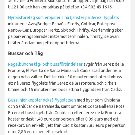
Jerez de la Frontera. Sixt-kontoret är öppet varje dag från 8.00
till 21.00 och kan kontaktas på telefon +34 902 49 1616.
Hyrbilsföretag som erbjuder sina tjänster på Jerez flygplats
inkluderar Avis/Budget España, Firefly, Goldcar, Enterprise
Rent-A-Car, Europcar, Hertz, Sixt och Thrifty. Återlämning sker
på parkeringsområdet mittemot terminalen. Thrifty, se ovan,
tillåter återlämning efter öppettiderna.
Bussar och Tåg
Regelbundna tåg- och bussförbindelser
avgår från Jerez de la
Frontera, El Puerto de Santa Maria och Cadiz stad under hela
dagen och kvällen. Det tar cirka 30 minuter med intercitybuss
att nå Jerez flygplats från Jerez de la Frontera, och cirka 1
timme och 15 minuter med buss att nå flygplatsen från Cadiz.
Busslinjer kopplar också flygplatsen
med byar som Chipiona
och Sanlúcar de Barrameda, samt området Costa Ballena i Rota.
En enkel bussbiljett från Gualdacin eller Jerez de la Frontera
kostar endast 1,40 euro per person, eller 0,89 euro med ett
resekort. En enkelbiljett från Cadiz kostar 3,85 euro per person,
eller 2,86 euro med ett resekort.