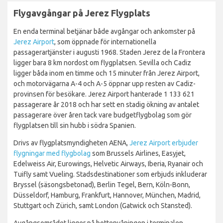
Flygavgångar på Jerez Flygplats
En enda terminal betjänar både avgångar och ankomster på
Jerez Airport
, som öppnade för internationella
passagerartjänster i augusti 1968. Staden Jerez de la Frontera
ligger bara 8 km nordost om flygplatsen. Sevilla och Cadiz
ligger båda inom en timme och 15 minuter från Jerez Airport,
och motorvägarna A-4 och A-5 öppnar upp resten av Cadiz-
provinsen för besökare. Jerez Airport hanterade 1 133 621
passagerare år 2018 och har sett en stadig ökning av antalet
passagerare över åren tack vare budgetflygbolag som gör
flygplatsen till sin hubb i södra Spanien.
Drivs av flygplatsmyndigheten AENA,
Jerez Airport erbjuder
flygningar med flygbolag
som Brussels Airlines, Easyjet,
Edelweiss Air, Eurowings, Helvetic Airways, Iberia, Ryanair och
Tuifly samt Vueling. Stadsdestinationer som erbjuds inkluderar
Bryssel (säsongsbetonad), Berlin Tegel, Bern, Köln-Bonn,
Düsseldorf, Hamburg, Frankfurt, Hannover, München, Madrid,
Stuttgart och Zürich, samt London (Gatwick och Stansted).
Avgångsområdet ligger på bottenvåningen i terminalen.