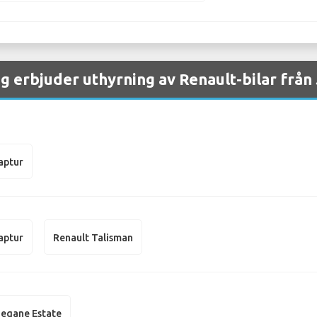
g erbjuder uthyrning av Renault-bilar från
aptur
aptur
Renault Talisman
egane Estate