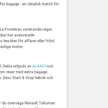
ör bagage - en idealisk match för
La Fronteras varierande vägar.
Kadjar har avancerade
esöker för affärer eller fritid.
änliga motor.
l. Detta erbjuds av
ALAMO
och
 som reser med extra bagage.
. Dess Start & Stop-teknik och
r du överväga Renault Talisman.