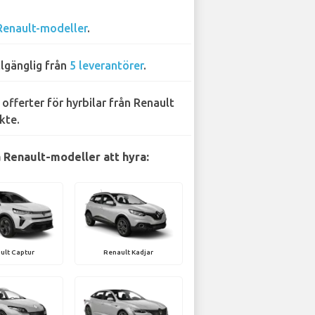
Renault-modeller
.
llgänglig från
5 leverantörer
.
 offerter för hyrbilar från Renault
kte.
 Renault-modeller att hyra:
ult Captur
Renault Kadjar