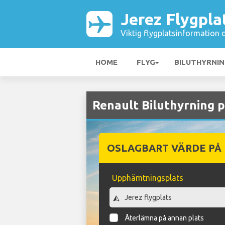
Jerez Flygpla
Viktig flygplatsinformation 
HOME
FLYG
BILUTHYRNI
Renault Biluthyrning p
OSLAGBART VÄRDE PÅ
Upphämtningsplats
Återlämna på annan plats