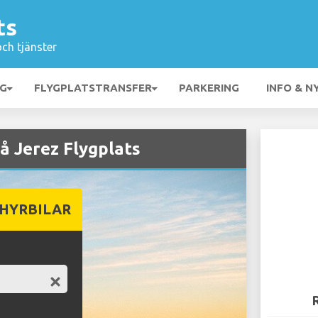
ts
och tjänster
NG
FLYGPLATSTRANSFER
PARKERING
INFO & N
å Jerez Flygplats
 HYRBILAR
R