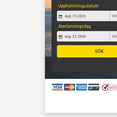
Upphämtningsdatum
Återlämningsdag
SÖK