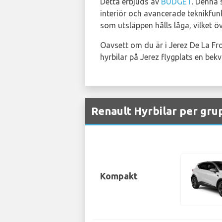
Detta erbjuds av
BUDGET
. Denna 
interiör och avancerade teknikfunk
som utsläppen hålls låga, vilket 
Oavsett om du är i Jerez De La Fro
hyrbilar på Jerez flygplats en bek
Renault Hyrbilar per grup
Kompakt