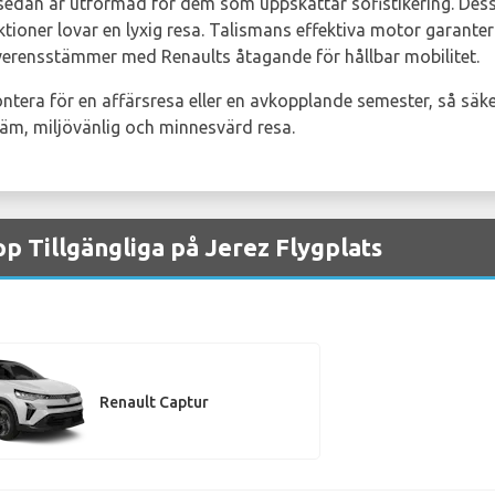
sedan är utformad för dem som uppskattar sofistikering. Dess
tioner lovar en lyxig resa. Talismans effektiva motor garanter
överensstämmer med Renaults åtagande för hållbar mobilitet.
ntera för en affärsresa eller en avkopplande semester, så säk
väm, miljövänlig och minnesvärd resa.
p Tillgängliga på Jerez Flygplats
Renault Captur