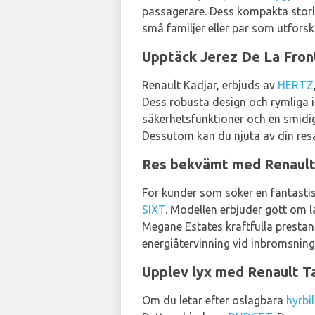
passagerare. Dess kompakta storle
små familjer eller par som utforsk
Upptäck Jerez De La Fron
Renault Kadjar, erbjuds av
HERTZ
Dess robusta design och rymliga int
säkerhetsfunktioner och en smidig 
Dessutom kan du njuta av din res
Res bekvämt med Renaul
För kunder som söker en fantasti
SIXT
. Modellen erbjuder gott om l
Megane Estates kraftfulla prestan
energiåtervinning vid inbromsning g
Upplev lyx med Renault T
Om du letar efter oslagbara
hyrbi