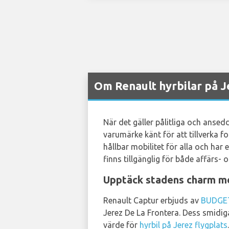
Om Renault hyrbilar på J
När det gäller pålitliga och ansed
varumärke känt för att tillverka 
hållbar mobilitet för alla och har
finns tillgänglig för både affärs- 
Upptäck stadens charm m
Renault Captur erbjuds av
BUDGE
Jerez De La Frontera. Dess smidiga
värde för
hyrbil på Jerez flygplats