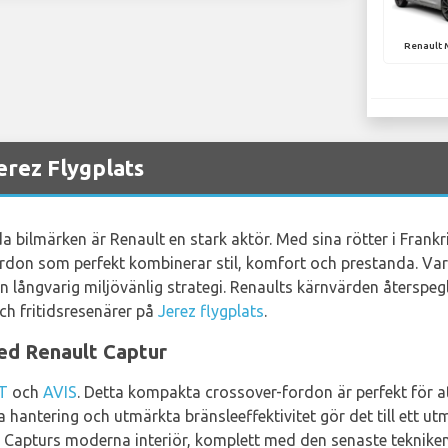
Renault 
erez Flygplats
da bilmärken är Renault en stark aktör. Med sina rötter i Frankr
fordon som perfekt kombinerar stil, komfort och prestanda. Va
 en långvarig miljövänlig strategi. Renaults kärnvärden återspe
och fritidsresenärer på
Jerez flygplats
.
ed Renault Captur
T
och
AVIS
. Detta kompakta crossover-fordon är perfekt för att
 hantering och utmärkta bränsleeffektivitet gör det till ett u
. Capturs moderna interiör, komplett med den senaste tekniken