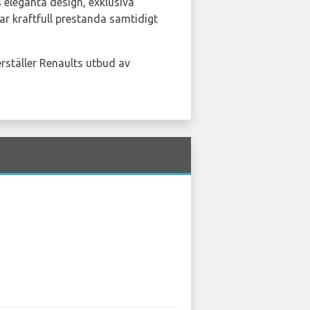
 eleganta design, exklusiva
ar kraftfull prestanda samtidigt
erställer Renaults utbud av