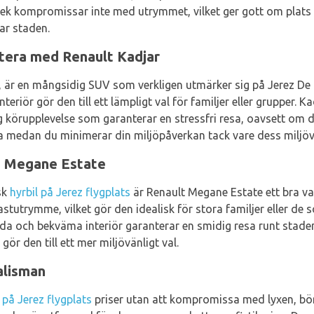
k kompromissar inte med utrymmet, vilket ger gott om plats f
ar staden.
tera med Renault Kadjar
, är en mångsidig SUV som verkligen utmärker sig på Jerez De 
eriör gör den till ett lämpligt val för familjer eller grupper. 
körupplevelse som garanterar en stressfri resa, oavsett om du b
a medan du minimerar din miljöpåverkan tack vare dess miljöv
t Megane Estate
sk
hyrbil på Jerez flygplats
är Renault Megane Estate ett bra va
astutrymme, vilket gör den idealisk för stora familjer eller de
da och bekväma interiör garanterar en smidig resa runt staden
ör den till ett mer miljövänligt val.
alisman
l på Jerez flygplats
priser utan att kompromissa med lyxen, bö