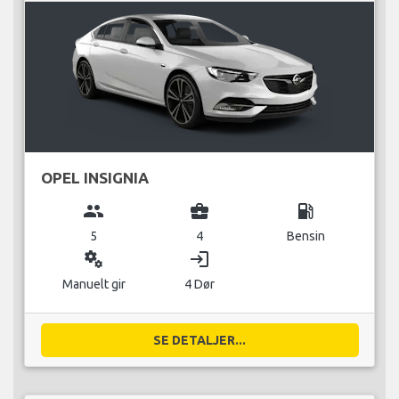
OPEL INSIGNIA
group
business_center
local_gas_station
5
4
Bensin
miscellaneous_services
login
Manuelt gir
4 Dør
SE DETALJER...