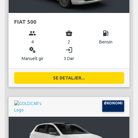
FIAT 500
group
business_center
local_gas_station
4
2
Bensin
miscellaneous_services
login
Manuelt gir
3 Dør
SE DETALJER...
ØKONOMI