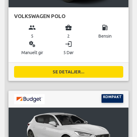
VOLKSWAGEN POLO
group
business_center
local_gas_station
5
2
Bensin
miscellaneous_services
login
Manuelt gir
5 Dør
SE DETALJER...
KOMPAKT