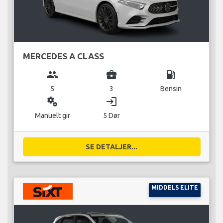
MERCEDES A CLASS
group
business_center
local_gas_station
5
3
Bensin
miscellaneous_services
login
Manuelt gir
5 Dør
SE DETALJER...
MIDDELS ELITE