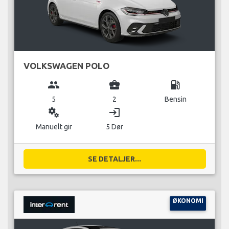
VOLKSWAGEN POLO
group
business_center
local_gas_station
5
2
Bensin
miscellaneous_services
login
Manuelt gir
5 Dør
SE DETALJER...
ØKONOMI