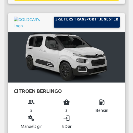
5-SETERS TRANSPORTTJENESTER
CITROEN BERLINGO
group
business_center
local_gas_station
5
3
Bensin
miscellaneous_services
login
Manuelt gir
5 Dør