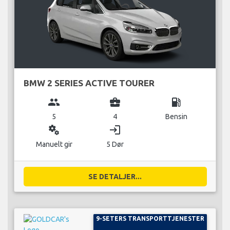
BMW 2 SERIES ACTIVE TOURER
group
business_center
local_gas_station
5
4
Bensin
miscellaneous_services
login
Manuelt gir
5 Dør
SE DETALJER...
9-SETERS TRANSPORTTJENESTER