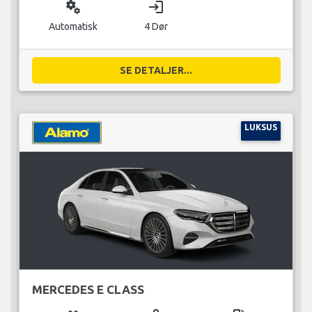
miscellaneous_services
login
Automatisk
4 Dør
SE DETALJER...
LUKSUS
MERCEDES E CLASS