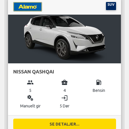
SUV
NISSAN QASHQAI
group
business_center
local_gas_station
5
4
Bensin
miscellaneous_services
login
Manuelt gir
5 Dør
SE DETALJER...