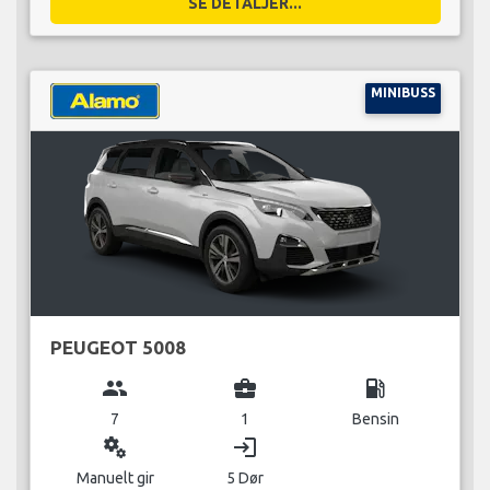
SE DETALJER...
MINIBUSS
PEUGEOT 5008
group
business_center
local_gas_station
7
1
Bensin
miscellaneous_services
login
Manuelt gir
5 Dør