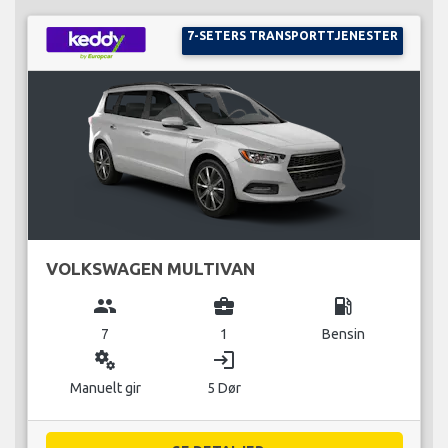
7-SETERS TRANSPORTTJENESTER
VOLKSWAGEN MULTIVAN
group
business_center
local_gas_station
7
1
Bensin
miscellaneous_services
login
Manuelt gir
5 Dør