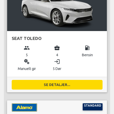
SEAT TOLEDO
group
business_center
local_gas_station
5
4
Bensin
miscellaneous_services
login
Manuelt gir
5 Dør
SE DETALJER...
STANDARD