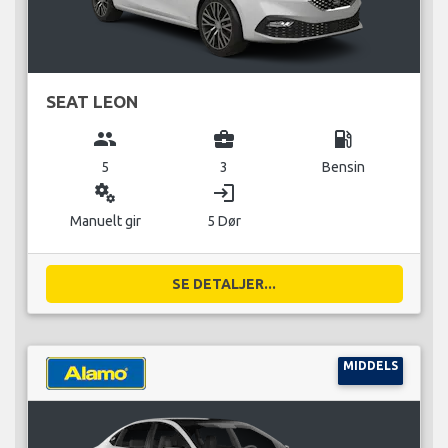
SEAT LEON
group
business_center
local_gas_station
5
3
Bensin
miscellaneous_services
login
Manuelt gir
5 Dør
SE DETALJER...
MIDDELS