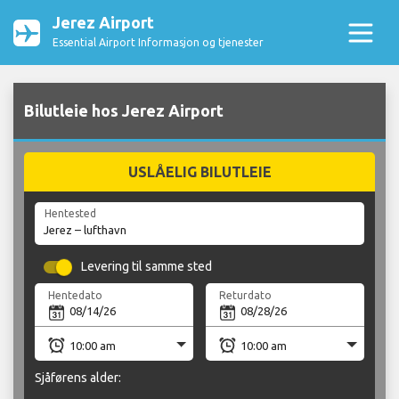
Jerez Airport
Essential Airport Informasjon og tjenester
Bilutleie hos Jerez Airport
USLÅELIG BILUTLEIE
Hentested
Levering til samme sted
Hentedato
Returdato
Sjåførens alder: