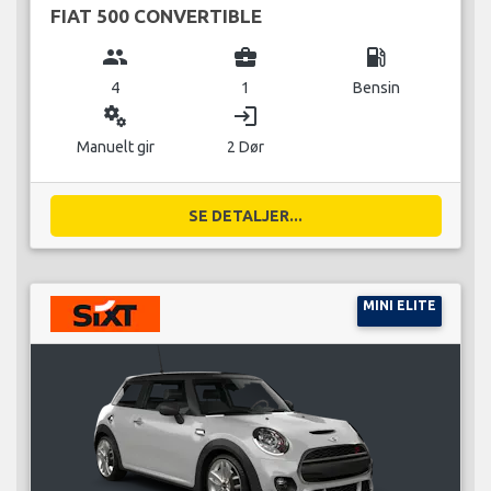
FIAT 500 CONVERTIBLE
group
business_center
local_gas_station
4
1
Bensin
miscellaneous_services
login
Manuelt gir
2 Dør
SE DETALJER...
MINI ELITE