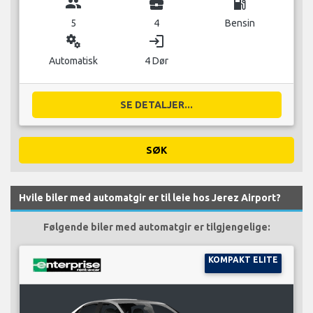
group
business_center
local_gas_station
5
4
Bensin
miscellaneous_services
login
Automatisk
4 Dør
SE DETALJER...
SØK
Hvile biler med automatgir er til leie hos Jerez Airport?
Følgende biler med automatgir er tilgjengelige:
KOMPAKT ELITE