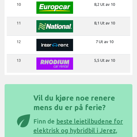
10
8,2 Ut av 10
11
8,1 Ut av 10
12
7 Ut av 10
13
5,5 Ut av 10
Vil du kjøre noe renere
mens du er på ferie?
eco
Finn de
beste leietilbudene for
elektrisk og hybridbil i Jerez,