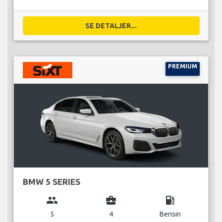
SE DETALJER...
PREMIUM
BMW 5 SERIES
group
business_center
local_gas_station
5
4
Bensin