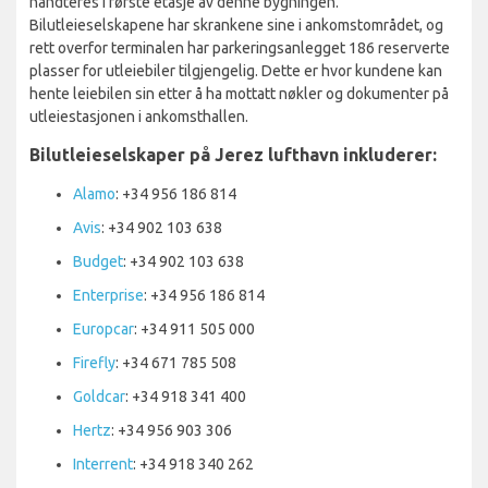
håndteres i første etasje av denne bygningen.
Bilutleieselskapene har skrankene sine i ankomstområdet, og
rett overfor terminalen har parkeringsanlegget 186 reserverte
plasser for utleiebiler tilgjengelig. Dette er hvor kundene kan
hente leiebilen sin etter å ha mottatt nøkler og dokumenter på
utleiestasjonen i ankomsthallen.
Bilutleieselskaper på Jerez lufthavn inkluderer:
Alamo
: +34 956 186 814
Avis
: +34 902 103 638
Budget
: +34 902 103 638
Enterprise
: +34 956 186 814
Europcar
: +34 911 505 000
Firefly
: +34 671 785 508
Goldcar
: +34 918 341 400
Hertz
: +34 956 903 306
Interrent
: +34 918 340 262