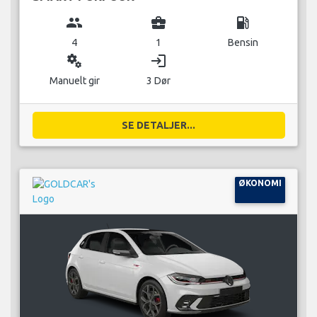
group
business_center
local_gas_station
4
1
Bensin
miscellaneous_services
login
Manuelt gir
3 Dør
SE DETALJER...
ØKONOMI