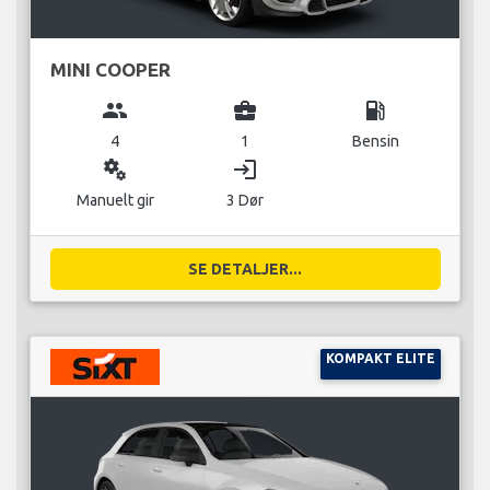
MINI COOPER
group
business_center
local_gas_station
4
1
Bensin
miscellaneous_services
login
Manuelt gir
3 Dør
SE DETALJER...
KOMPAKT ELITE