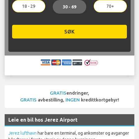
18 - 29
70+
30 - 69
SØK
GRATIS
endringer,
GRATIS
avbestilling,
INGEN
kredittkortgebyr!
Leie en bil hos Jerez Airport
Jerez lufthavn
har bare en terminal, og ankomster og avganger