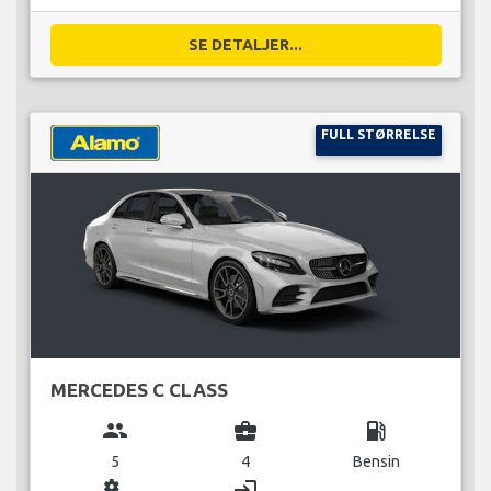
SE DETALJER...
FULL STØRRELSE
MERCEDES C CLASS
group
business_center
local_gas_station
5
4
Bensin
miscellaneous_services
login