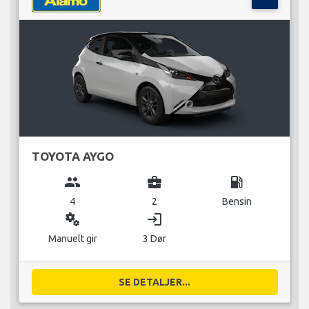
TOYOTA AYGO
group
business_center
local_gas_station
4
2
Bensin
miscellaneous_services
login
Manuelt gir
3 Dør
SE DETALJER...