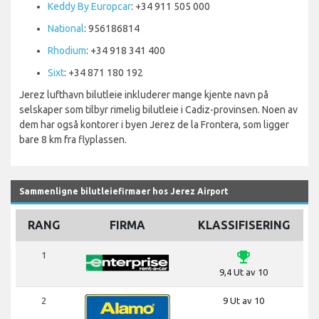
Keddy By Europcar
: +34 911 505 000
National
: 956186814
Rhodium
: +34 918 341 400
Sixt
: +34 871 180 192
Jerez lufthavn bilutleie inkluderer mange kjente navn på
selskaper som tilbyr rimelig bilutleie i Cadiz-provinsen. Noen av
dem har også kontorer i byen Jerez de la Frontera, som ligger
bare 8 km fra flyplassen.
Sammenligne bilutleiefirmaer hos Jerez Airport
RANG
FIRMA
KLASSIFISERING
emoji_events
1
9,4 Ut av 10
2
9 Ut av 10