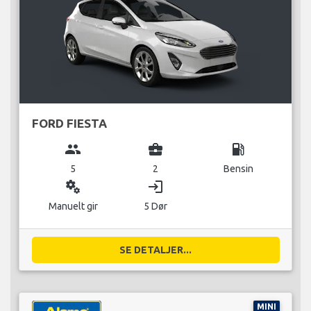
FORD FIESTA
group
business_center
local_gas_station
5
2
Bensin
miscellaneous_services
login
Manuelt gir
5 Dør
SE DETALJER...
MINI