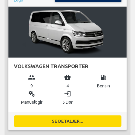
VOLKSWAGEN TRANSPORTER
group
business_center
local_gas_station
9
4
Bensin
miscellaneous_services
login
Manuelt gir
5 Dør
SE DETALJER...