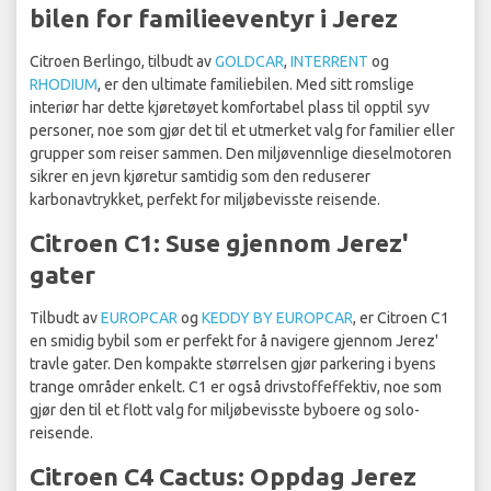
bilen for familieeventyr i Jerez
Citroen Berlingo, tilbudt av
GOLDCAR
,
INTERRENT
og
RHODIUM
, er den ultimate familiebilen. Med sitt romslige
interiør har dette kjøretøyet komfortabel plass til opptil syv
personer, noe som gjør det til et utmerket valg for familier eller
grupper som reiser sammen. Den miljøvennlige dieselmotoren
sikrer en jevn kjøretur samtidig som den reduserer
karbonavtrykket, perfekt for miljøbevisste reisende.
Citroen C1: Suse gjennom Jerez'
gater
Tilbudt av
EUROPCAR
og
KEDDY BY EUROPCAR
, er Citroen C1
en smidig bybil som er perfekt for å navigere gjennom Jerez'
travle gater. Den kompakte størrelsen gjør parkering i byens
trange områder enkelt. C1 er også drivstoffeffektiv, noe som
gjør den til et flott valg for miljøbevisste byboere og solo-
reisende.
Citroen C4 Cactus: Oppdag Jerez