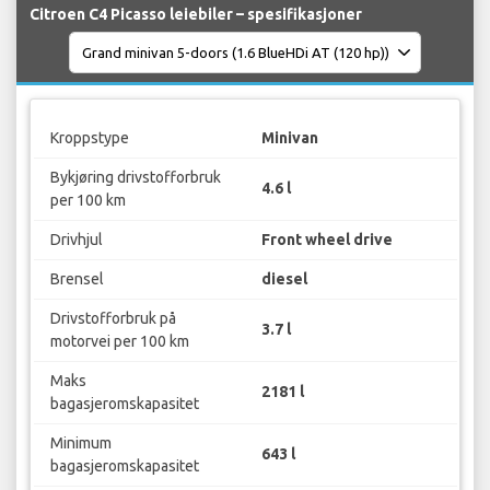
Citroen C4 Picasso leiebiler – spesifikasjoner
Kroppstype
Minivan
Bykjøring drivstofforbruk
4.6 l
per 100 km
Drivhjul
Front wheel drive
Brensel
diesel
Drivstofforbruk på
3.7 l
motorvei per 100 km
Maks
2181 l
bagasjeromskapasitet
Minimum
643 l
bagasjeromskapasitet