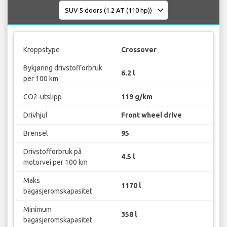
Kroppstype
Crossover
Bykjøring drivstofforbruk
6.2 l
per 100 km
CO2-utslipp
119 g/km
Drivhjul
Front wheel drive
Brensel
95
Drivstofforbruk på
4.5 l
motorvei per 100 km
Maks
1170 l
bagasjeromskapasitet
Minimum
358 l
bagasjeromskapasitet