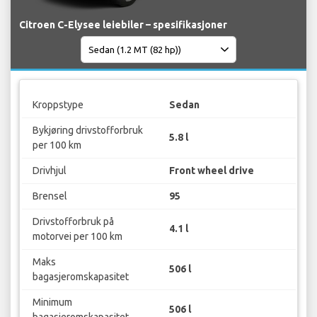
Citroen C-Elysee leiebiler – spesifikasjoner
Kroppstype
Sedan
Bykjøring drivstofforbruk
5.8 l
per 100 km
Drivhjul
Front wheel drive
Brensel
95
Drivstofforbruk på
4.1 l
motorvei per 100 km
Maks
506 l
bagasjeromskapasitet
Minimum
506 l
bagasjeromskapasitet