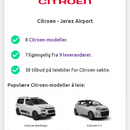
Citroen - Jerez Airport
check_circle
8
Citroen-modeller
.
check_circle
Tilgjengelig fra
9 leverandører
.
check_circle
38 tilbud på leiebiler for Citroen søkte.
Populære Citroen-modeller å leie:
Citroen Berlingo
Citroen C1