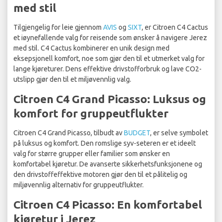
med stil
Tilgjengelig for leie gjennom
AVIS
og
SIXT
, er Citroen C4 Cactus
et iøynefallende valg for reisende som ønsker å navigere Jerez
med stil. C4 Cactus kombinerer en unik design med
eksepsjonell komfort, noe som gjør den til et utmerket valg for
lange kjøreturer. Dens effektive drivstofforbruk og lave CO2-
utslipp gjør den til et miljøvennlig valg.
Citroen C4 Grand Picasso: Luksus og
komfort for gruppeutflukter
Citroen C4 Grand Picasso, tilbudt av
BUDGET
, er selve symbolet
på luksus og komfort. Den romslige syv-seteren er et ideelt
valg for større grupper eller familier som ønsker en
komfortabel kjøretur. De avanserte sikkerhetsfunksjonene og
den drivstoffeffektive motoren gjør den til et pålitelig og
miljøvennlig alternativ for gruppeutflukter.
Citroen C4 Picasso: En komfortabel
kjøretur i Jerez