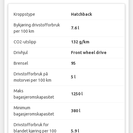
Kroppstype
Hatchback
Bykjøring drivstofforbruk
7.6 l
per 100 km
CO2-utslipp
132 g/km
Drivhjul
Front wheel drive
Brensel
95
Drivstofforbruk på
5 l
motorvei per 100 km
Maks
1250 l
bagasjeromskapasitet
Minimum
380 l
bagasjeromskapasitet
Drivstofforbruk for
blandet kjøring per 100
5.9 l