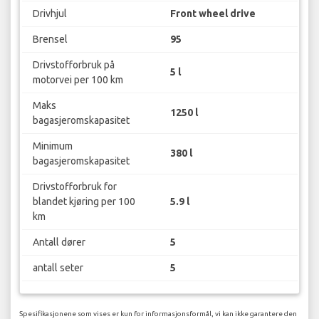
Drivhjul
Front wheel drive
Brensel
95
Drivstofforbruk på
5 l
motorvei per 100 km
Maks
1250 l
bagasjeromskapasitet
Minimum
380 l
bagasjeromskapasitet
Drivstofforbruk for
blandet kjøring per 100
5.9 l
km
Antall dører
5
antall seter
5
Spesifikasjonene som vises er kun for informasjonsformål, vi kan ikke garantere den