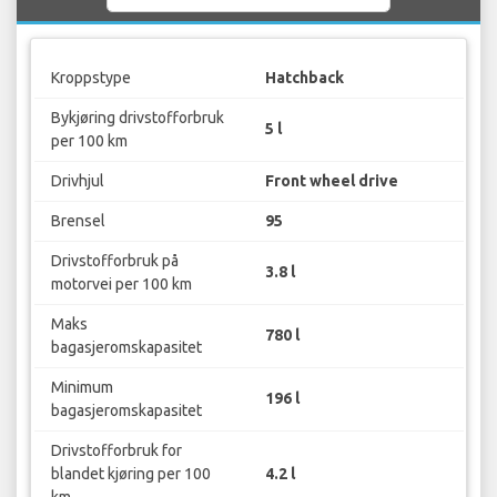
Kroppstype
Hatchback
Bykjøring drivstofforbruk
5 l
per 100 km
Drivhjul
Front wheel drive
Brensel
95
Drivstofforbruk på
3.8 l
motorvei per 100 km
Maks
780 l
bagasjeromskapasitet
Minimum
196 l
bagasjeromskapasitet
Drivstofforbruk for
blandet kjøring per 100
4.2 l
km