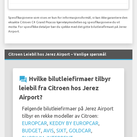
Spesifikasjonene som vises er kun for informasjonsformål, vi kan ikke garantere den
eksakte Citroen C4 Grand Picasso kjøretøymodellen og spesifikasjonene du vil
motta. For spesifikke detaljer bør du sjekke med det gitte bilutleiefirmaet på Jerez
Airport.
Citroen Leiebil hos Jerez Airport – Vanlige spørsmål
question_answer
Hvilke bilutleiefirmaer tilbyr
leiebil fra Citroen hos Jerez
Airport?
Følgende bilutleiefirmaer på Jerez Airport
tilbyr en rekke modeller av Citroen:
EUROPCAR
,
KEDDY BY EUROPCAR
,
BUDGET
,
AVIS
,
SIXT
,
GOLDCAR
,