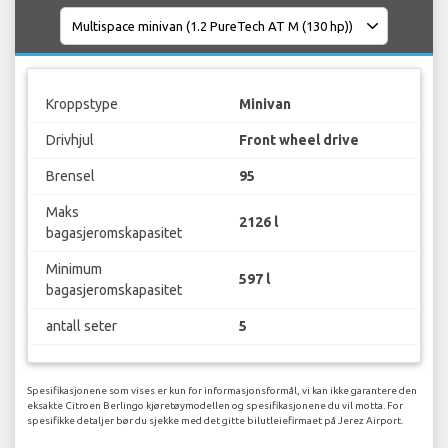
Kroppstype
Minivan
Drivhjul
Front wheel drive
Brensel
95
Maks
2126 l
bagasjeromskapasitet
Minimum
597 l
bagasjeromskapasitet
antall seter
5
Spesifikasjonene som vises er kun for informasjonsformål, vi kan ikke garantere den
eksakte Citroen Berlingo kjøretøymodellen og spesifikasjonene du vil motta. For
spesifikke detaljer bør du sjekke med det gitte bilutleiefirmaet på Jerez Airport.