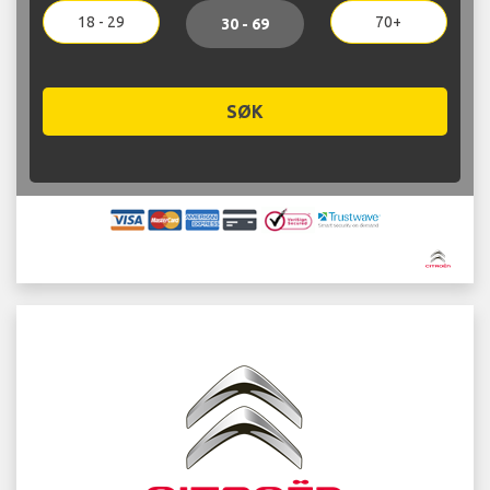
18 - 29
70+
30 - 69
SØK