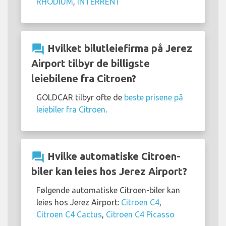
RHODIUM
,
INTERRENT
question_answer
Hvilket bilutleiefirma på Jerez
Airport tilbyr de billigste
leiebilene fra Citroen?
GOLDCAR tilbyr ofte de
beste prisene på
leiebiler fra Citroen
.
question_answer
Hvilke automatiske Citroen-
biler kan leies hos Jerez Airport?
Følgende automatiske Citroen-biler kan
leies hos Jerez Airport:
Citroen C4
,
Citroen C4 Cactus
,
Citroen C4 Picasso