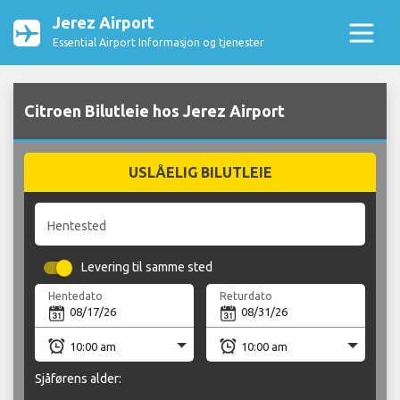
Jerez Airport
Essential Airport Informasjon og tjenester
Citroen Bilutleie hos Jerez Airport
USLÅELIG BILUTLEIE
Hentested
Levering til samme sted
Hentedato
Returdato
Sjåførens alder: