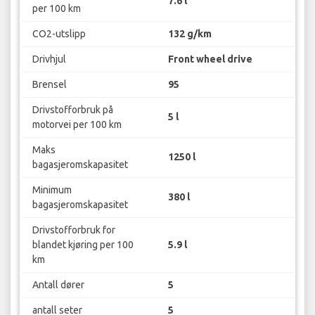
7.6 l
per 100 km
CO2-utslipp
132 g/km
Drivhjul
Front wheel drive
Brensel
95
Drivstofforbruk på
5 l
motorvei per 100 km
Maks
1250 l
bagasjeromskapasitet
Minimum
380 l
bagasjeromskapasitet
Drivstofforbruk for
blandet kjøring per 100
5.9 l
km
Antall dører
5
antall seter
5