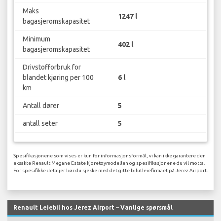
Maks
1247 l
bagasjeromskapasitet
Minimum
402 l
bagasjeromskapasitet
Drivstofforbruk for
blandet kjøring per 100
6 l
km
Antall dører
5
antall seter
5
Spesifikasjonene som vises er kun for informasjonsformål, vi kan ikke garantere den
eksakte Renault Megane Estate kjøretøymodellen og spesifikasjonene du vil motta.
For spesifikke detaljer bør du sjekke med det gitte bilutleiefirmaet på Jerez Airport.
Renault Leiebil hos Jerez Airport – Vanlige spørsmål