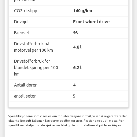
CO2-utslipp
140 g/km
Drivhjul
Front wheel drive
Brensel
95
Drivstofforbruk på
4.8 l
motorvei per 100 km
Drivstofforbruk for
blandet kjøring per 100
6.2 l
km
Antall dører
4
antall seter
5
Spesifikasjonene som vises er kun for informasjonsformål, vi kan ikke garantere den
eksakte Renault Talisman kjøretøymodellen og spesifikasjonene du vil motta. For
spesifikke detaljer bør du sjekke med det gitte bilutleiefirmaet på Jerez Airport.