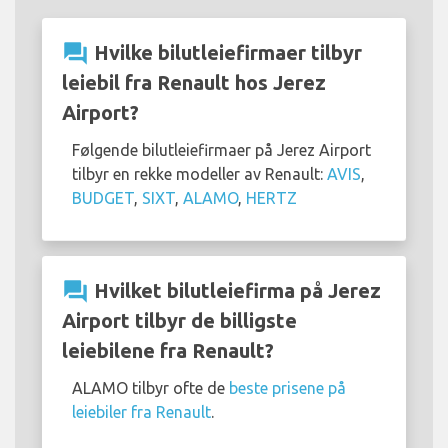
question_answer
Hvilke bilutleiefirmaer tilbyr
leiebil fra Renault hos Jerez
Airport?
Følgende bilutleiefirmaer på Jerez Airport
tilbyr en rekke modeller av Renault:
AVIS
,
BUDGET
,
SIXT
,
ALAMO
,
HERTZ
question_answer
Hvilket bilutleiefirma på Jerez
Airport tilbyr de billigste
leiebilene fra Renault?
ALAMO tilbyr ofte de
beste prisene på
leiebiler fra Renault
.