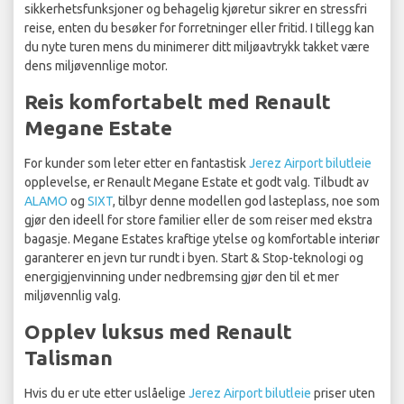
sikkerhetsfunksjoner og behagelig kjøretur sikrer en stressfri
reise, enten du besøker for forretninger eller fritid. I tillegg kan
du nyte turen mens du minimerer ditt miljøavtrykk takket være
dens miljøvennlige motor.
Reis komfortabelt med Renault
Megane Estate
For kunder som leter etter en fantastisk
Jerez Airport bilutleie
opplevelse, er Renault Megane Estate et godt valg. Tilbudt av
ALAMO
og
SIXT
, tilbyr denne modellen god lasteplass, noe som
gjør den ideell for store familier eller de som reiser med ekstra
bagasje. Megane Estates kraftige ytelse og komfortable interiør
garanterer en jevn tur rundt i byen. Start & Stop-teknologi og
energigjenvinning under nedbremsing gjør den til et mer
miljøvennlig valg.
Opplev luksus med Renault
Talisman
Hvis du er ute etter uslåelige
Jerez Airport bilutleie
priser uten