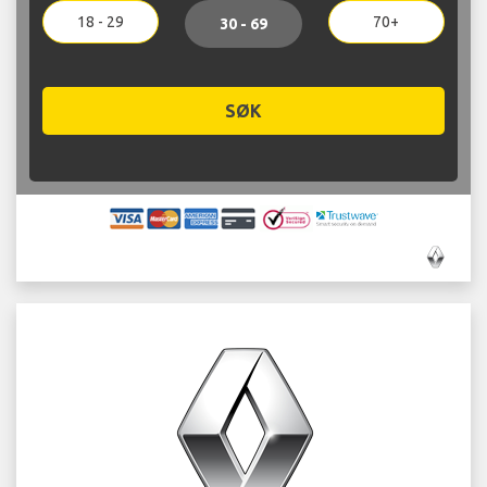
18 - 29
70+
30 - 69
SØK