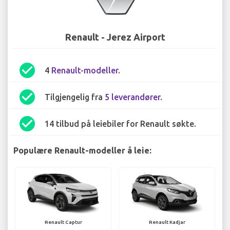
Renault - Jerez Airport
check_circle
4
Renault-modeller
.
check_circle
Tilgjengelig fra
5 leverandører
.
check_circle
14 tilbud på leiebiler for Renault søkte.
Populære Renault-modeller å leie:
Renault Captur
Renault Kadjar