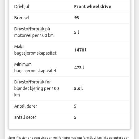
Drivhjul
Front wheel drive
Brensel
95
Drivstofforbruk på
5 l
motorvei per 100 km
Maks
1478 l
bagasjeromskapasitet
Minimum
472 l
bagasjeromskapasitet
Drivstofforbruk for
blandet kjøring per 100
5.6 l
km
Antall dører
5
antall seter
5
Spesifikasjonene som vises er kun for informasjonsformål, vi kan ikke garantere den