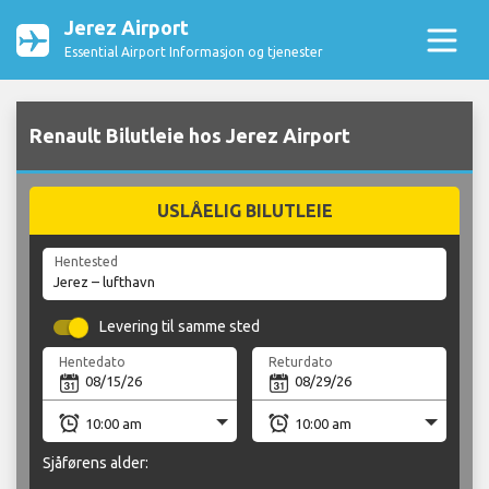
Jerez Airport
Essential Airport Informasjon og tjenester
Renault Bilutleie hos Jerez Airport
USLÅELIG BILUTLEIE
Hentested
Levering til samme sted
Hentedato
Returdato
Sjåførens alder: