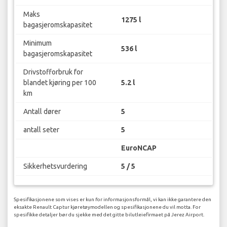
Maks
1275 l
bagasjeromskapasitet
Minimum
536 l
bagasjeromskapasitet
Drivstofforbruk for
blandet kjøring per 100
5.2 l
km
Antall dører
5
antall seter
5
EuroNCAP
Sikkerhetsvurdering
5 / 5
Spesifikasjonene som vises er kun for informasjonsformål, vi kan ikke garantere den
eksakte Renault Captur kjøretøymodellen og spesifikasjonene du vil motta. For
spesifikke detaljer bør du sjekke med det gitte bilutleiefirmaet på Jerez Airport.