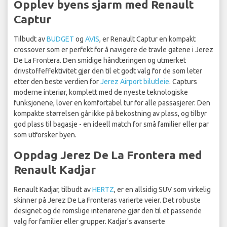
Opplev byens sjarm med Renault
Captur
Tilbudt av
BUDGET
og
AVIS
, er Renault Captur en kompakt
crossover som er perfekt for å navigere de travle gatene i Jerez
De La Frontera. Den smidige håndteringen og utmerket
drivstoffeffektivitet gjør den til et godt valg for de som leter
etter den beste verdien for
Jerez Airport bilutleie
. Capturs
moderne interiør, komplett med de nyeste teknologiske
funksjonene, lover en komfortabel tur for alle passasjerer. Den
kompakte størrelsen går ikke på bekostning av plass, og tilbyr
god plass til bagasje - en ideell match for små familier eller par
som utforsker byen.
Oppdag Jerez De La Frontera med
Renault Kadjar
Renault Kadjar, tilbudt av
HERTZ
, er en allsidig SUV som virkelig
skinner på Jerez De La Fronteras varierte veier. Det robuste
designet og de romslige interiørene gjør den til et passende
valg for familier eller grupper. Kadjar's avanserte