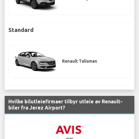
Standard
Renault Talisman
Hvilke bilutleiefirmaer tilbyr utleie av Renault-
biler fra Jerez Airport?