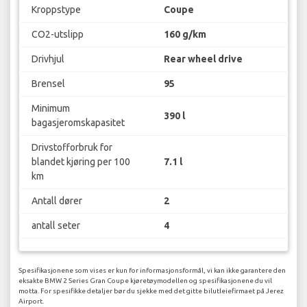
Kroppstype
Coupe
CO2-utslipp
160 g/km
Drivhjul
Rear wheel drive
Brensel
95
Minimum
390 l
bagasjeromskapasitet
Drivstofforbruk for
blandet kjøring per 100
7.1 l
km
Antall dører
2
antall seter
4
Spesifikasjonene som vises er kun for informasjonsformål, vi kan ikke garantere den
eksakte BMW 2 Series Gran Coupe kjøretøymodellen og spesifikasjonene du vil
motta. For spesifikke detaljer bør du sjekke med det gitte bilutleiefirmaet på Jerez
Airport.