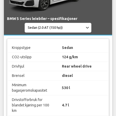
BMW 5 Series leiebiler – spesifikasjoner
Kroppstype
Sedan
CO2-utslipp
124 g/km
Drivhjul
Rear wheel drive
Brensel
diesel
Minimum
530 l
bagasjeromskapasitet
Drivstofforbruk for
blandet kjøring per 100
4.7 l
km