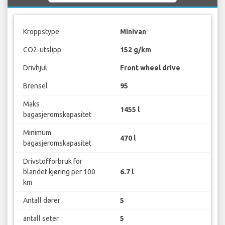
Kroppstype
Minivan
CO2-utslipp
152 g/km
Drivhjul
Front wheel drive
Brensel
95
Maks
1455 l
bagasjeromskapasitet
Minimum
470 l
bagasjeromskapasitet
Drivstofforbruk for
blandet kjøring per 100
6.7 l
km
Antall dører
5
antall seter
5