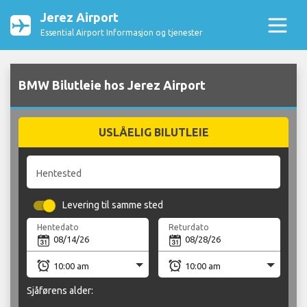
Jerez Airport
Essential Airport Informasjon og tjenester
BMW Bilutleie hos Jerez Airport
USLÅELIG BILUTLEIE
Hentested
Levering til samme sted
Hentedato
Returdato
Sjåførens alder: