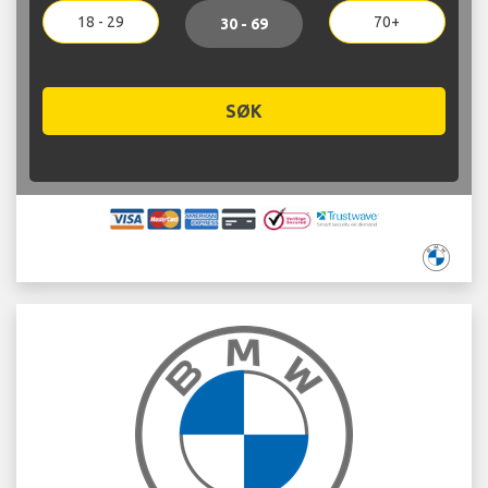
18 - 29
70+
30 - 69
SØK