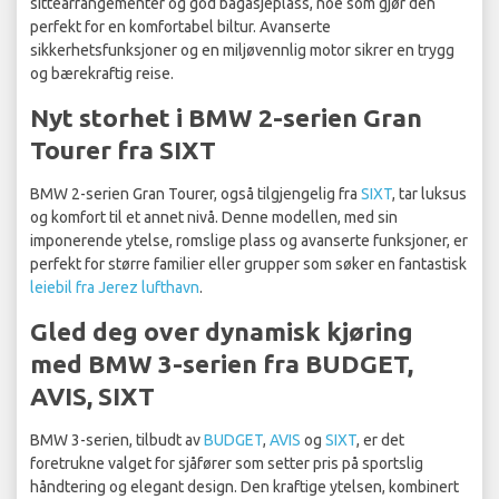
sittearrangementer og god bagasjeplass, noe som gjør den
perfekt for en komfortabel biltur. Avanserte
sikkerhetsfunksjoner og en miljøvennlig motor sikrer en trygg
og bærekraftig reise.
Nyt storhet i BMW 2-serien Gran
Tourer fra SIXT
BMW 2-serien Gran Tourer, også tilgjengelig fra
SIXT
, tar luksus
og komfort til et annet nivå. Denne modellen, med sin
imponerende ytelse, romslige plass og avanserte funksjoner, er
perfekt for større familier eller grupper som søker en fantastisk
leiebil fra Jerez lufthavn
.
Gled deg over dynamisk kjøring
med BMW 3-serien fra BUDGET,
AVIS, SIXT
BMW 3-serien, tilbudt av
BUDGET
,
AVIS
og
SIXT
, er det
foretrukne valget for sjåfører som setter pris på sportslig
håndtering og elegant design. Den kraftige ytelsen, kombinert