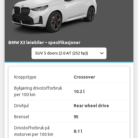
BMW X3 leiebiler – spesifikasjoner
Kroppstype
Crossover
Bykjøring drivstofforbruk
10.2 l
per 100 km
Drivhjul
Rear wheel drive
Brensel
95
Drivstofforbruk på
8.1 l
motorvei per 100 km