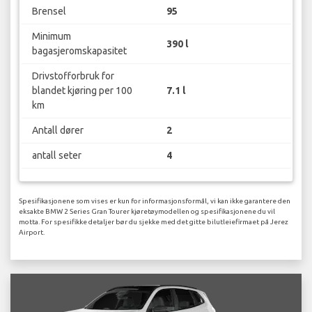
Brensel
95
Minimum
390 l
bagasjeromskapasitet
Drivstofforbruk for
blandet kjøring per 100
7.1 l
km
Antall dører
2
antall seter
4
Spesifikasjonene som vises er kun for informasjonsformål, vi kan ikke garantere den
eksakte BMW 2 Series Gran Tourer kjøretøymodellen og spesifikasjonene du vil
motta. For spesifikke detaljer bør du sjekke med det gitte bilutleiefirmaet på Jerez
Airport.