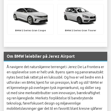
BMW 2 Series Gran Coupe
BMW 2 Series Gran Tourer
Om BMW leiebiler på Jerez Airport
Å navigere det naturskjønne terrenget i Jerez De La Frontera er
en opplevelse som er helt unik. Byens sjarm og panoramautsikt
nytes best bak rattet på en luksusbil. Og hva er vel bedre enn å
utforske i en BMW, kjent for sin presisjon, kraft og stil? BMW er
et kjennetegn på overlegen tysk ingeniørkunst, og skiller seg
ut med sine merkeattributter som innovasjon, bærekraftighet
og ren kjøreglede. Merkets forpliktelse til banebrytende
teknologi, førerfokusert design og miljøvennlige
mobilitetsløsninger gjør det til en favoritt blant kresne sjåfører