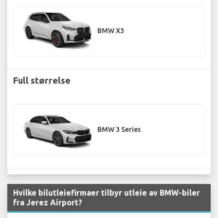
BMW X3
Full størrelse
BMW 3 Series
Hvilke bilutleiefirmaer tilbyr utleie av BMW-biler
fra Jerez Airport?