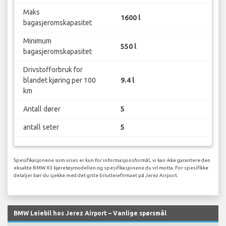
Maks
1600 l
bagasjeromskapasitet
Minimum
550 l
bagasjeromskapasitet
Drivstofforbruk for
blandet kjøring per 100
9.4 l
km
Antall dører
5
antall seter
5
Spesifikasjonene som vises er kun for informasjonsformål, vi kan ikke garantere den
eksakte BMW X3 kjøretøymodellen og spesifikasjonene du vil motta. For spesifikke
detaljer bør du sjekke med det gitte bilutleiefirmaet på Jerez Airport.
BMW Leiebil hos Jerez Airport – Vanlige spørsmål