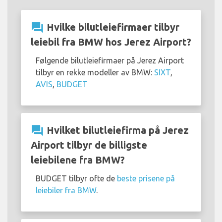
question_answer
Hvilke bilutleiefirmaer tilbyr
leiebil fra BMW hos Jerez Airport?
Følgende bilutleiefirmaer på Jerez Airport
tilbyr en rekke modeller av BMW:
SIXT
,
AVIS
,
BUDGET
question_answer
Hvilket bilutleiefirma på Jerez
Airport tilbyr de billigste
leiebilene fra BMW?
BUDGET tilbyr ofte de
beste prisene på
leiebiler fra BMW
.