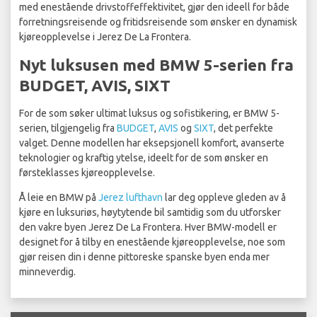
med enestående drivstoffeffektivitet, gjør den ideell for både
forretningsreisende og fritidsreisende som ønsker en dynamisk
kjøreopplevelse i Jerez De La Frontera.
Nyt luksusen med BMW 5-serien fra
BUDGET, AVIS, SIXT
For de som søker ultimat luksus og sofistikering, er BMW 5-
serien, tilgjengelig fra
BUDGET
,
AVIS
og
SIXT
, det perfekte
valget. Denne modellen har eksepsjonell komfort, avanserte
teknologier og kraftig ytelse, ideelt for de som ønsker en
førsteklasses kjøreopplevelse.
Å leie en BMW på
Jerez lufthavn
lar deg oppleve gleden av å
kjøre en luksuriøs, høytytende bil samtidig som du utforsker
den vakre byen Jerez De La Frontera. Hver BMW-modell er
designet for å tilby en enestående kjøreopplevelse, noe som
gjør reisen din i denne pittoreske spanske byen enda mer
minneverdig.