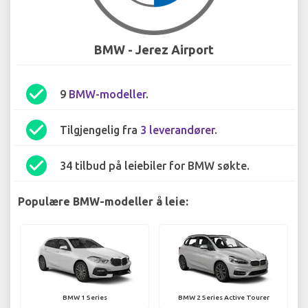
BMW - Jerez Airport
check_circle
9
BMW-modeller
.
check_circle
Tilgjengelig fra
3 leverandører
.
check_circle
34 tilbud på leiebiler for BMW søkte.
Populære BMW-modeller å leie:
BMW 1 Series
BMW 2 Series Active Tourer