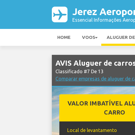
Jerez Aeropo
Essencial Informações Aerop
HOME
VOOS
ALUGUER D
AVIS Aluguer de carro
Classificado #7 De 13
Comparar empresas de aluguer de c
VALOR IMBATÍVEL AL
CARRO
Local de levantamento