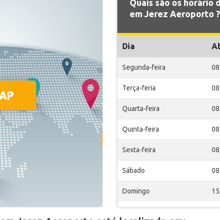
Quais são os horário
em Jerez Aeroporto ?
Dia
A
Segunda-feira
08
Terça-feria
08
Quarta-feira
08
Quinta-feira
08
Sexta-feira
08
Sábado
08
Domingo
15