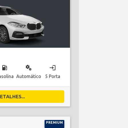
local_gas_station
miscellaneous_services
login
solina
Automático
5 Porta
ETALHES...
PREMIUM