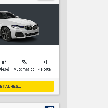
local_gas_station
miscellaneous_services
login
Diesel
Automático
4 Porta
ETALHES...