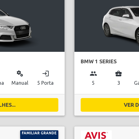
BMW 1 SERIES
miscellaneous_services
login
group
business_center
na
Manual
5 Porta
5
3
Ga
HES...
VER D
FAMILIAR GRANDE