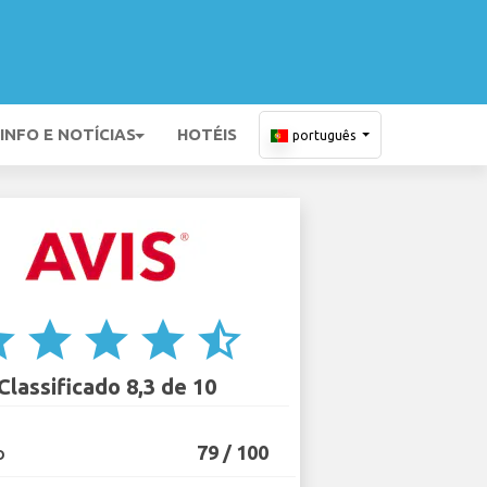
INFO E NOTÍCIAS
HOTÉIS
português
ar
star
star
star
star_half
Classificado 8,3 de 10
79 / 100
O