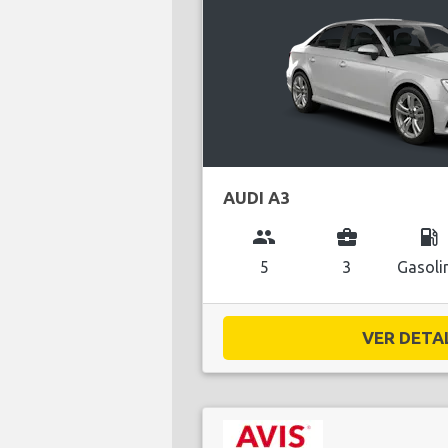
AUDI A3
group
business_center
local_gas_station
5
3
Gasoli
VER DETAL