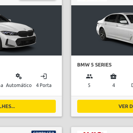
BMW 5 SERIES
miscellaneous_services
login
group
business_center
na
Automático
4 Porta
5
4
HES...
VER D