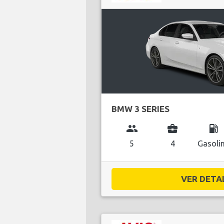
BMW 3 SERIES
group
business_center
local_gas_station
5
4
Gasoli
VER DETAL