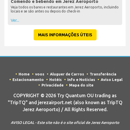
Comendo e bebendo em Jerez Aeroporto
Veja todos os bares e restaurantes em Jerez Aeroporto, incluindo
locais e se são antes ou depois do check-in
Ver...
MAIS INFORMAÇÕES ÚTEIS
Home
voos
Aluguer de Carros
Transferência
Estacionamento
Hotéis
Info e Notícias
Aviso Legal
Privacidade
Mapa do site
COPYRIGHT © 2026 Try Quantum OU trading as
"TripTQ" and jerezairport.net (also known as TripTQ
Jerez Aeroporto) / All Rights Reserved.
AVISO LEGAL - Este site não é o site oficial de Jerez Aeroporto