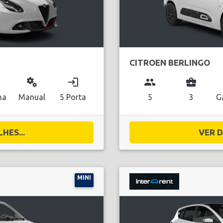
CITROEN BERLINGO
miscellaneous_services
login
group
business_center
na
Manual
5 Porta
5
3
G
HES...
VER D
MINI