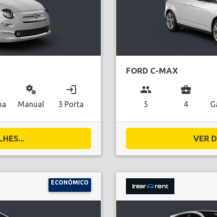
FORD C-MAX
miscellaneous_services
login
group
business_center
na
Manual
3 Porta
5
4
G
HES...
VER D
ECONÓMICO