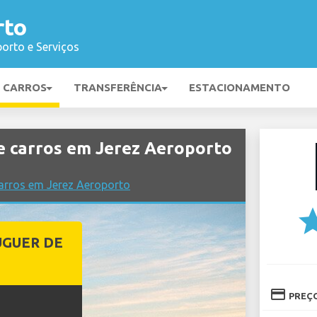
rto
orto e Serviços
E CARROS
TRANSFERÊNCIA
ESTACIONAMENTO
 carros em Jerez Aeroporto
arros em Jerez Aeroporto
st
UGUER DE
credit_card
PREÇ