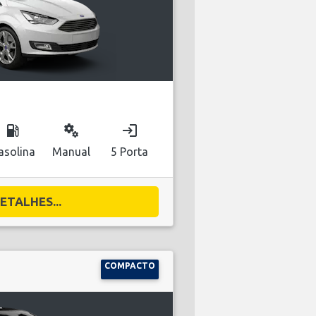
local_gas_station
miscellaneous_services
login
asolina
Manual
5 Porta
ETALHES...
COMPACTO