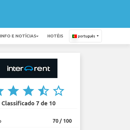
INFO E NOTÍCIAS
HOTÉIS
português
ar
star
star
star_half
star_border
Classificado 7 de 10
70 / 100
O