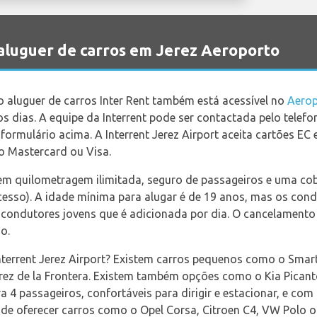
luguer de carros em Jerez Aeroporto
o aluguer de carros Inter Rent também está acessível no
Aerop
 dias. A equipe da Interrent pode ser contactada pelo telefo
formulário acima. A Interrent Jerez Airport aceita cartões EC
mo Mastercard ou Visa.
uem quilometragem ilimitada, seguro de passageiros e uma cob
xcesso). A idade mínima para alugar é de 19 anos, mas os con
condutores jovens que é adicionada por dia. O cancelamento
o.
terrent Jerez Airport? Existem carros pequenos como o Smart F
rez de la Frontera. Existem também opções como o Kia Picanto
 4 passageiros, confortáveis para dirigir e estacionar, e co
ode oferecer carros como o Opel Corsa, Citroen C4, VW Polo