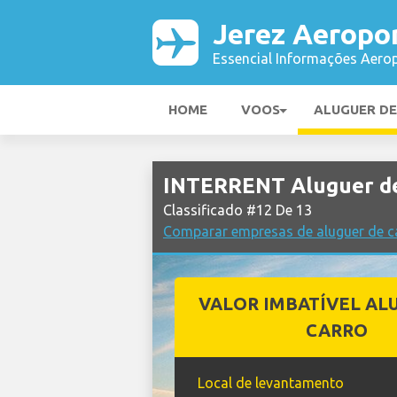
Jerez Aeropo
Essencial Informações Aerop
HOME
VOOS
ALUGUER D
INTERRENT Aluguer de
Classificado #12 De 13
Comparar empresas de aluguer de c
VALOR IMBATÍVEL AL
CARRO
Local de levantamento