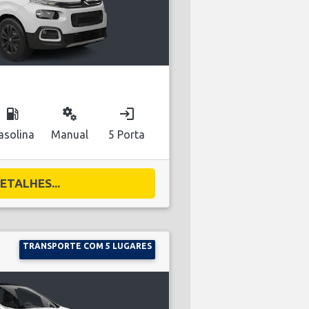
local_gas_station
miscellaneous_services
login
asolina
Manual
5 Porta
ETALHES...
TRANSPORTE COM 5 LUGARES