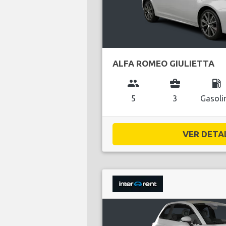
ALFA ROMEO GIULIETTA
group
business_center
local_gas_station
5
3
Gasoli
VER DETAL