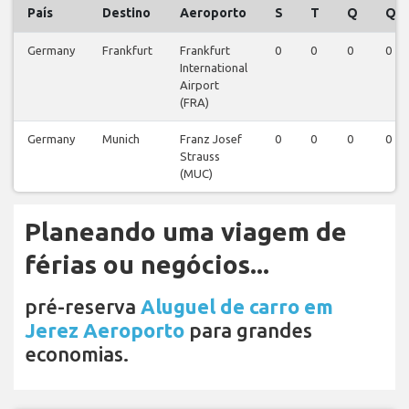
País
Destino
Aeroporto
S
T
Q
Q
Germany
Frankfurt
Frankfurt
0
0
0
0
International
Airport
(FRA)
Germany
Munich
Franz Josef
0
0
0
0
Strauss
(MUC)
Planeando uma viagem de
férias ou negócios...
pré-reserva
Aluguel de carro em
Jerez Aeroporto
para grandes
economias.